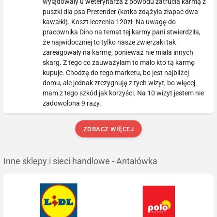
wylądowały u weterynarza z powodu zatrucia karmą z
puszki dla psa Pretender (kotka zdążyła złapać dwa
kawałki). Koszt leczenia 120zł. Na uwagę do
pracownika Dino na temat tej karmy pani stwierdziła,
że najwidoczniej to tylko nasze zwierzaki tak
zareagowały na karmę, ponieważ nie miała innych
skarg. Z tego co zauważyłam to mało kto tą karmę
kupuje. Chodzę do tego marketu, bo jest najbliżej
domu, ale jednak zrezygnuję z tych wizyt, bo więcej
mam z tego szkód jak korzyści. Na 10 wizyt jestem nie
zadowolona 9 razy.
ZOBACZ WIĘCEJ
Inne sklepy i sieci handlowe - Antałówka