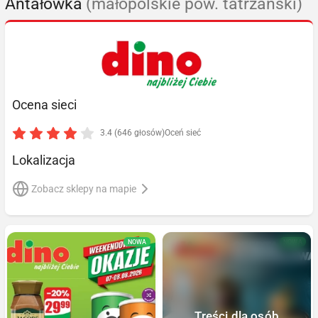
Antałówka
(małopolskie pow. tatrzański)
Ocena sieci
3.4 (646 głosów)
Oceń sieć
Lokalizacja
Zobacz sklepy na mapie
NOWA
NOWA
Treści dla osób