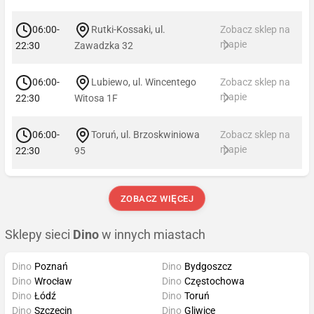
06:00-
Rutki-Kossaki, ul.
Zobacz sklep na
mapie
22:30
Zawadzka 32
06:00-
Lubiewo, ul. Wincentego
Zobacz sklep na
mapie
22:30
Witosa 1F
06:00-
Toruń, ul. Brzoskwiniowa
Zobacz sklep na
mapie
22:30
95
ZOBACZ WIĘCEJ
Sklepy sieci
Dino
w innych miastach
Dino
Poznań
Dino
Bydgoszcz
Dino
Wrocław
Dino
Częstochowa
Dino
Łódź
Dino
Toruń
Dino
Szczecin
Dino
Gliwice