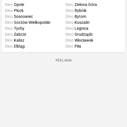
Dino
Opole
Dino
Zielona Góra
Dino
Płock
Dino
Rybnik
Dino
Sosnowiec
Dino
Bytom
Dino
Gorzów Wielkopolski
Dino
Koszalin
Dino
Tychy
Dino
Legnica
Dino
Zabrze
Dino
Grudziądz
Dino
Kalisz
Dino
Włocławek
Dino
Elbląg
Dino
Piła
REKLAMA