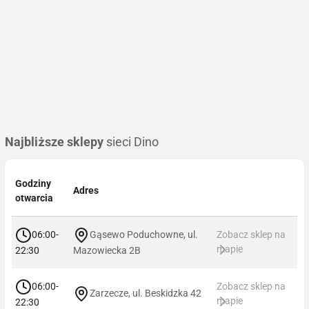
Najbliższe sklepy
sieci Dino
Godziny
Adres
otwarcia
06:00-
Gąsewo Poduchowne, ul.
Zobacz sklep na
mapie
22:30
Mazowiecka 2B
06:00-
Zobacz sklep na
Zarzecze, ul. Beskidzka 42
mapie
22:30