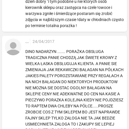
dzień dobry "i tym podobne u nie których osób
kierownik sklepu oraz zastępca na czele !owoce i
warzywa zgniłe i śmierdzące postaram się zrobić
zdjęcia w najbliższym czasie !daty w chłodniach często
po terminie totalna porażka !
...
24/04/2017
DINO NADARZYN ....... PORAŻKA OBSŁUGA
TRAGICZNA PANIE CHODZĄ JAK ŚWIETE KROWY Z
WIELKA ŁASKA OBSŁUGUJA KLIENTA. A PANIE SIE
ZMIENIAJA JAK REKAWICZKI BAŁAGAN NA PÓŁKACH
JAKIES PALETY POROZSTAWIANE PRZY REGAŁACH A
NA NICH BAŁAGAN DO NIEKTORYCH PRODUKTOW
NIE MOZNA SIE DOSTAC OGOLNY BAŁAGAN NA
SKLEPIE CENY NIE ADEKWATNE DO CEN NA KASIE A
PIECZYWO PORAZKA KOLEJNA KIEDY NIE POJDZIESZ
TO RAPTEM DWA CHLEBY NA PÓŁCE.....PROSZE
ZROBCIE COS Z TYM SKLEPEM BO JEST NAPRAWDE
FAJNY SKLEP TYLKO ZAŁOGA NIE TA JAK BEDZIE
USMIECHNIETA ZAŁOGA TO I ZAKUPY SIE LEPIEJ