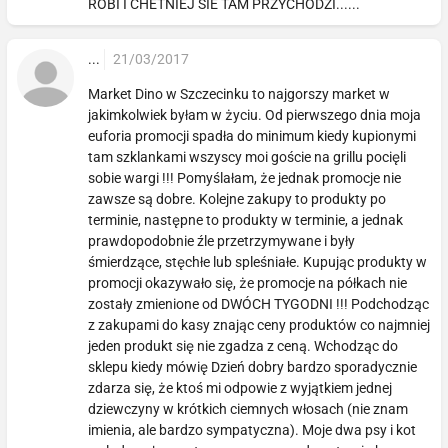
ROBI I CHETNIEJ SIE TAM PRZYCHODZI......
...
21/03/2017
Market Dino w Szczecinku to najgorszy market w
jakimkolwiek byłam w życiu. Od pierwszego dnia moja
euforia promocji spadła do minimum kiedy kupionymi
tam szklankami wszyscy moi goście na grillu pocięli
sobie wargi !!! Pomyślałam, że jednak promocje nie
zawsze są dobre. Kolejne zakupy to produkty po
terminie, następne to produkty w terminie, a jednak
prawdopodobnie źle przetrzymywane i były
śmierdzące, stęchłe lub spleśniałe. Kupując produkty w
promocji okazywało się, że promocje na półkach nie
zostały zmienione od DWÓCH TYGODNI !!! Podchodząc
z zakupami do kasy znając ceny produktów co najmniej
jeden produkt się nie zgadza z ceną. Wchodząc do
sklepu kiedy mówię Dzień dobry bardzo sporadycznie
zdarza się, że ktoś mi odpowie z wyjątkiem jednej
dziewczyny w krótkich ciemnych włosach (nie znam
imienia, ale bardzo sympatyczna). Moje dwa psy i kot