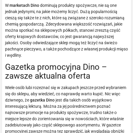
W
marketach Dino
dominują produkty spożywcze, nie są one
jednak jedynymi, na jakie możemy liczyć. Dużą popularnością
cieszą się także te z nich, które są związane z szeroko rozumianą
chemią gospodarczą. Zdecydowana większość rozwiązań, jakie
można spotkać na sklepowych półkach, stanowi zresztą część
oferty krajowych dostawców, co jest gwarancją najwyższej
jakości. Osoby odwiedzające sklep mogą też liczyć na świeżo
pachnące pieczywo, a także pochodzące z własnej produkcji mięso
i wędliny.
Gazetka promocyjna Dino –
zawsze aktualna oferta
Wiele osób lubi rozeznać się w zakupach jeszcze przed wybraniem
się do sklepu, aby wiedzieć, co naprawdę warto kupić. Nic więc
dziwnego, że
gazetka Dino
jest dla takich osób wyjątkowo
interesującą lekturą. Można za jej pośrednictwem poznać
najnowsze promocje na produkty spożywcze, trudno także o
miejsce lepsze do zorientowania się w nowościach, które właśnie
zadebiutowały jako część sklepowego asortymentu. W gazetce
promocyjnej zawsze można tez sprawdzić, jak wyglądają obniżki