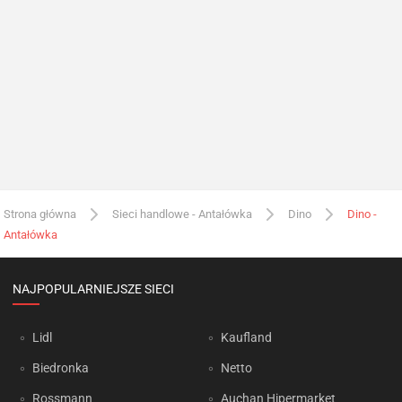
Strona główna
Sieci handlowe - Antałówka
Dino
Dino -
Antałówka
NAJPOPULARNIEJSZE SIECI
Lidl
Kaufland
Biedronka
Netto
Rossmann
Auchan Hipermarket