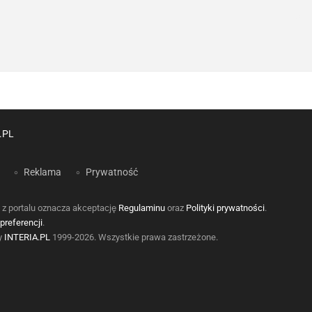
.PL
Reklama
Prywatność
 z portalu oznacza akceptację
Regulaminu
oraz
Polityki prywatności
.
preferencji
.
by
INTERIA.PL
1999-2026. Wszystkie prawa zastrzeżone.