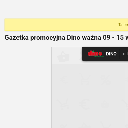
Ta pr
Gazetka promocyjna Dino ważna
09 - 15 
DINO
od