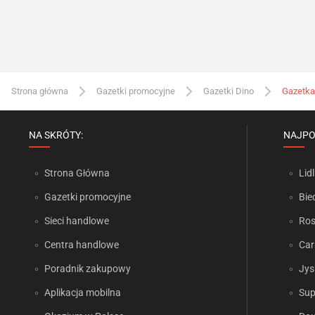
Strona główna
Gazetki promocyjne
Gazetki Dino
Gazetka
NA SKRÓTY:
NAJPO
Strona Główna
Lidl
Gazetki promocyjne
Bie
Sieci handlowe
Ro
Centra handlowe
Car
Poradnik zakupowy
Jys
Aplikacja mobilna
Sup