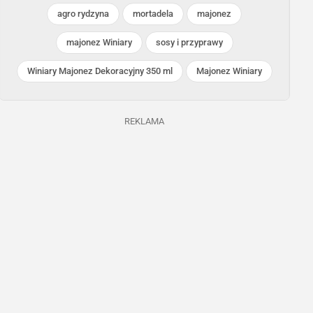
agro rydzyna
mortadela
majonez
Dino
majonez Winiary
sosy i przyprawy
Trwa jeszcze 4 dni
Winiary Majonez Dekoracyjny 350 ml
Majonez Winiary
REKLAMA