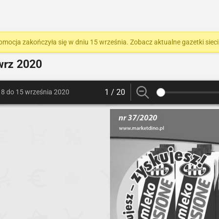
omocja zakończyła się w dniu 15 września. Zobacz aktualne gazetki siec
wrz 2020
1 / 20
 8 do 15 września 2020