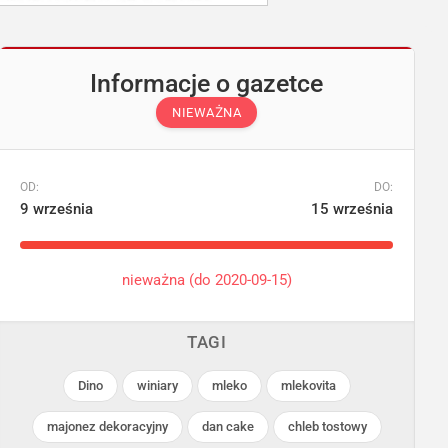
Informacje o gazetce
NIEWAŻNA
OD:
DO:
9 września
15 września
nieważna (do 2020-09-15)
TAGI
Dino
winiary
mleko
mlekovita
Podobne gazetki
majonez dekoracyjny
dan cake
chleb tostowy