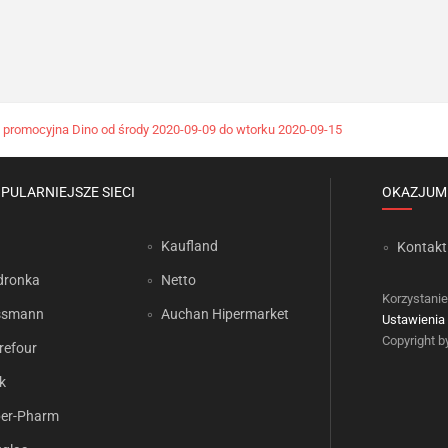
 promocyjna Dino od środy 2020-09-09 do wtorku 2020-09-15
PULARNIEJSZE SIECI
OKAZJUM
Kaufland
Kontakt
dronka
Netto
Korzystanie
ssmann
Auchan Hipermarket
Ustawienia 
Copyright 
refour
k
er-Pharm