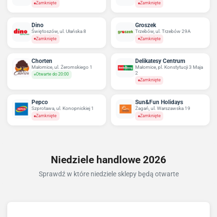
Zamknięte
Zamknięte
Dino
Groszek
Świętoszów, ul. Ułańska 8
Trzebów, ul. Trzebów 29A
Zamknięte
Zamknięte
Chorten
Delikatesy Centrum
Małomice, ul. Żeromskiego 1
Małomice, pl. Konstytucji 3 Maja
2
Otwarte do 20:00
Zamknięte
Pepco
Sun&Fun Holidays
Szprotawa, ul. Konopnickiej 1
Żagań, ul. Warszawska 19
Zamknięte
Zamknięte
Niedziele handlowe 2026
Sprawdź w które niedziele sklepy będą otwarte