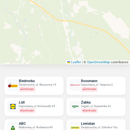
Leaflet
|
©
OpenStreetMap
contributors
Biedronka
Rossmann
Świętoszów, ul. Brzozowa 14
Szprotawa, ul. Targowa 2
Zamknięte
Zamknięte
Lidl
Żabka
Szprotawa, ul. Kościuszki 35
Żagań, ul. Kopernika 23
Zamknięte
Zamknięte
ABC
Lewiatan
Małomice, ul. Rudawica 40
Świętoszów, ul. Szkolna 10a