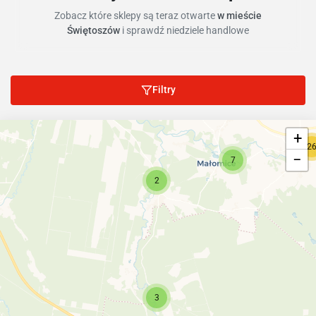
Zobacz które sklepy są teraz otwarte
w mieście
Świętoszów
i sprawdź niedziele handlowe
Filtry
+
2
−
7
2
3