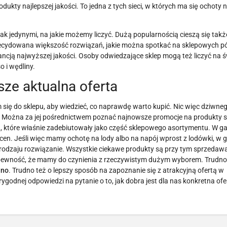
ukty najlepszej jakości. To jedna z tych sieci, w których ma się ochoty 
 jedynymi, na jakie możemy liczyć. Dużą popularnością cieszą się także 
ecydowana większość rozwiązań, jakie można spotkać na sklepowych pó
ancją najwyższej jakości. Osoby odwiedzające sklep mogą też liczyć na 
 i wędliny.
ze aktualna oferta
 się do sklepu, aby wiedzieć, co naprawdę warto kupić. Nic więc dziwneg
rą. Można za jej pośrednictwem poznać najnowsze promocje na produkty
h, które właśnie zadebiutowały jako część sklepowego asortymentu. W g
cen. Jeśli więc mamy ochotę na lody albo na napój wprost z lodówki, w 
 rodzaju rozwiązanie. Wszystkie ciekawe produkty są przy tym sprzedaw
m pewność, że mamy do czynienia z rzeczywistym dużym wyborem. Trudno
ino
. Trudno też o lepszy sposób na zapoznanie się z atrakcyjną ofertą w
dnej odpowiedzi na pytanie o to, jak dobra jest dla nas konkretna ofert