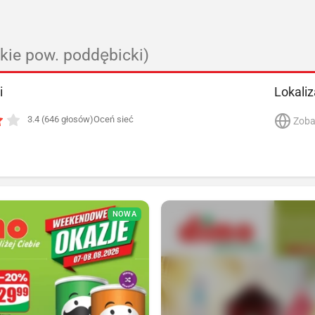
zkie pow. poddębicki)
i
Lokaliz
3.4 (646 głosów)
Oceń sieć
Zoba
NOWA