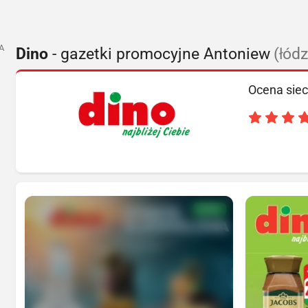
A
Dino
- gazetki promocyjne Antoniew
(łód
Ocena siec
NOWA