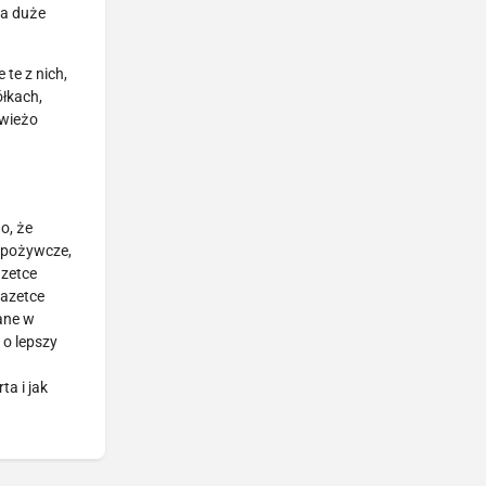
na duże
te z nich,
łkach,
świeżo
o, że
 spożywcze,
azetce
gazetce
ane w
 o lepszy
a i jak