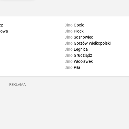
cz
Dino
Opole
howa
Dino
Płock
Dino
Sosnowiec
Dino
Gorzów Wielkopolski
Dino
Legnica
Dino
Grudziądz
Dino
Włocławek
Dino
Piła
REKLAMA