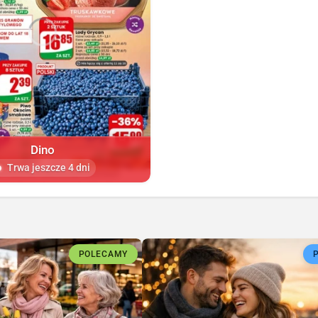
Dino
Trwa jeszcze 4 dni
POLECAMY