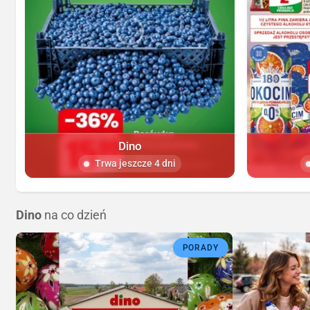
Dino
Trwa jeszcze 4 dni
Dino
na co dzień
PORADY