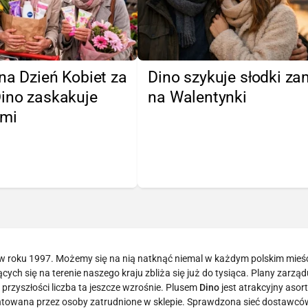
na Dzień Kobiet za
Dino szykuje słodki z
Dino zaskakuje
na Walentynki
ami
 w roku 1997. Możemy się na nią natknąć niemal w każdym polskim mieśc
ych się na terenie naszego kraju zbliża się już do tysiąca. Plany zarządu
przyszłości liczba ta jeszcze wzrośnie. Plusem
Dino
jest atrakcyjny asor
antowana przez osoby zatrudnione w sklepie. Sprawdzona sieć dostawców