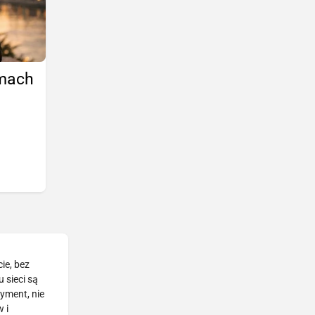
amach
ie, bez
 sieci są
tyment, nie
 i