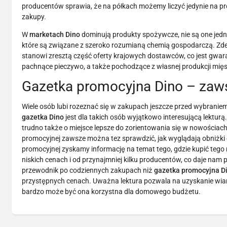
producentów sprawia, że na półkach możemy liczyć jedynie na prod
zakupy.
W
marketach Dino
dominują produkty spożywcze, nie są one jednak
które są związane z szeroko rozumianą chemią gospodarczą. Zd
stanowi zresztą część oferty krajowych dostawców, co jest gwar
pachnące pieczywo, a także pochodzące z własnej produkcji mięso
Gazetka promocyjna Dino – zaws
Wiele osób lubi rozeznać się w zakupach jeszcze przed wybraniem
gazetka Dino
jest dla takich osób wyjątkowo interesującą lektu
trudno także o miejsce lepsze do zorientowania się w nowościac
promocyjnej zawsze można tez sprawdzić, jak wyglądają obniżki 
promocyjnej zyskamy informację na temat tego, gdzie kupić tego
niskich cenach i od przynajmniej kilku producentów, co daje na
przewodnik po codziennych zakupach niż
gazetka promocyjna D
przystępnych cenach. Uważna lektura pozwala na uzyskanie wiarygo
bardzo może być ona korzystna dla domowego budżetu.