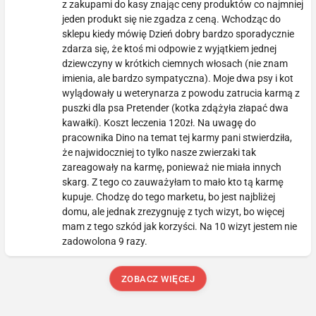
z zakupami do kasy znając ceny produktów co najmniej
jeden produkt się nie zgadza z ceną. Wchodząc do
sklepu kiedy mówię Dzień dobry bardzo sporadycznie
zdarza się, że ktoś mi odpowie z wyjątkiem jednej
dziewczyny w krótkich ciemnych włosach (nie znam
imienia, ale bardzo sympatyczna). Moje dwa psy i kot
wylądowały u weterynarza z powodu zatrucia karmą z
puszki dla psa Pretender (kotka zdążyła złapać dwa
kawałki). Koszt leczenia 120zł. Na uwagę do
pracownika Dino na temat tej karmy pani stwierdziła,
że najwidoczniej to tylko nasze zwierzaki tak
zareagowały na karmę, ponieważ nie miała innych
skarg. Z tego co zauważyłam to mało kto tą karmę
kupuje. Chodzę do tego marketu, bo jest najbliżej
domu, ale jednak zrezygnuję z tych wizyt, bo więcej
mam z tego szkód jak korzyści. Na 10 wizyt jestem nie
zadowolona 9 razy.
ZOBACZ WIĘCEJ