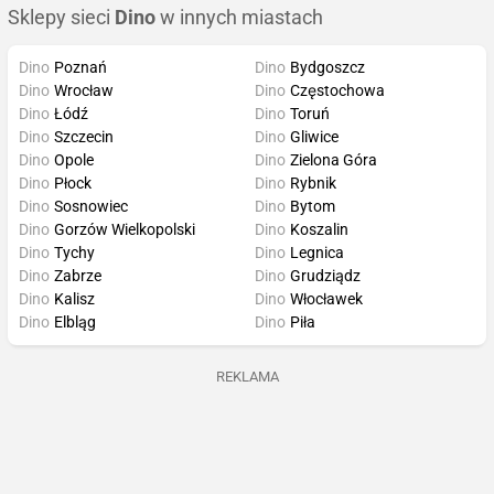
Sklepy sieci
Dino
w innych miastach
Dino
Poznań
Dino
Bydgoszcz
Dino
Wrocław
Dino
Częstochowa
Dino
Łódź
Dino
Toruń
Dino
Szczecin
Dino
Gliwice
Dino
Opole
Dino
Zielona Góra
Dino
Płock
Dino
Rybnik
Dino
Sosnowiec
Dino
Bytom
Dino
Gorzów Wielkopolski
Dino
Koszalin
Dino
Tychy
Dino
Legnica
Dino
Zabrze
Dino
Grudziądz
Dino
Kalisz
Dino
Włocławek
Dino
Elbląg
Dino
Piła
REKLAMA