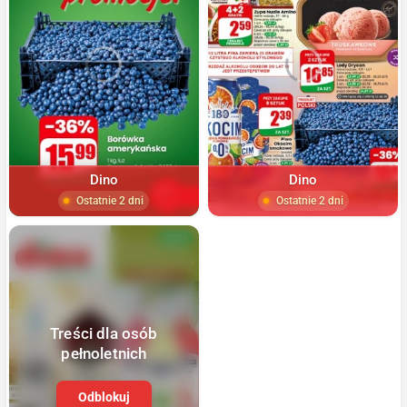
Dino
Dino
Ostatnie 2 dni
Ostatnie 2 dni
NOWA
Treści dla osób
pełnoletnich
Odblokuj