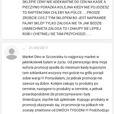
SKLEPIE CENY NIE ADEKWATNE DO CEN NA KASIE A
PIECZYWO PORAZKA KOLEJNA KIEDY NIE POJDZIESZ
TO RAPTEM DWA CHLEBY NA PÓŁCE.....PROSZE
ZROBCIE COS Z TYM SKLEPEM BO JEST NAPRAWDE
FAJNY SKLEP TYLKO ZAŁOGA NIE TA JAK BEDZIE
USMIECHNIETA ZAŁOGA TO I ZAKUPY SIE LEPIEJ
ROBI I CHETNIEJ SIE TAM PRZYCHODZI......
...
21/03/2017
Market Dino w Szczecinku to najgorszy market w
jakimkolwiek byłam w życiu. Od pierwszego dnia moja
euforia promocji spadła do minimum kiedy kupionymi
tam szklankami wszyscy moi goście na grillu pocięli
sobie wargi !!! Pomyślałam, że jednak promocje nie
zawsze są dobre. Kolejne zakupy to produkty po
terminie, następne to produkty w terminie, a jednak
prawdopodobnie źle przetrzymywane i były
śmierdzące, stęchłe lub spleśniałe. Kupując produkty w
promocji okazywało się, że promocje na półkach nie
zostały zmienione od DWÓCH TYGODNI !!! Podchodząc