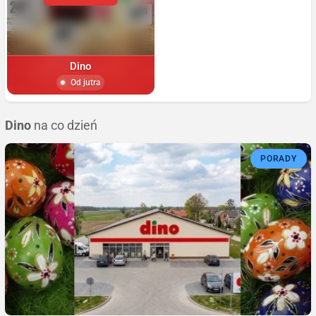
Dino
Od jutra
Dino
na co dzień
PORADY