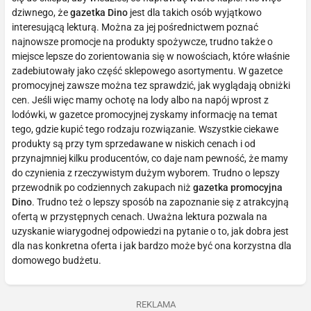
dziwnego, że
gazetka Dino
jest dla takich osób wyjątkowo
interesującą lekturą. Można za jej pośrednictwem poznać
najnowsze promocje na produkty spożywcze, trudno także o
miejsce lepsze do zorientowania się w nowościach, które właśnie
zadebiutowały jako część sklepowego asortymentu. W gazetce
promocyjnej zawsze można tez sprawdzić, jak wyglądają obniżki
cen. Jeśli więc mamy ochotę na lody albo na napój wprost z
lodówki, w gazetce promocyjnej zyskamy informację na temat
tego, gdzie kupić tego rodzaju rozwiązanie. Wszystkie ciekawe
produkty są przy tym sprzedawane w niskich cenach i od
przynajmniej kilku producentów, co daje nam pewność, że mamy
do czynienia z rzeczywistym dużym wyborem. Trudno o lepszy
przewodnik po codziennych zakupach niż
gazetka promocyjna
Dino
. Trudno też o lepszy sposób na zapoznanie się z atrakcyjną
ofertą w przystępnych cenach. Uważna lektura pozwala na
uzyskanie wiarygodnej odpowiedzi na pytanie o to, jak dobra jest
dla nas konkretna oferta i jak bardzo może być ona korzystna dla
domowego budżetu.
REKLAMA