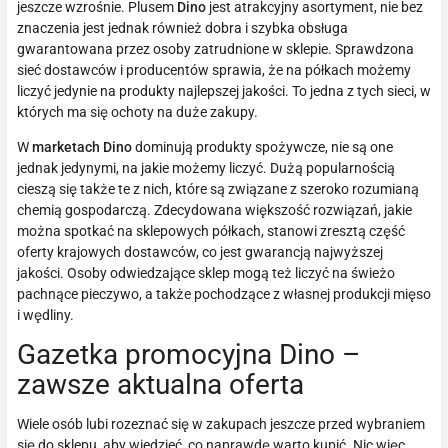
jeszcze wzrośnie. Plusem
Dino
jest atrakcyjny asortyment, nie bez
znaczenia jest jednak również dobra i szybka obsługa
gwarantowana przez osoby zatrudnione w sklepie. Sprawdzona
sieć dostawców i producentów sprawia, że na półkach możemy
liczyć jedynie na produkty najlepszej jakości. To jedna z tych sieci, w
których ma się ochoty na duże zakupy.
W
marketach Dino
dominują produkty spożywcze, nie są one
jednak jedynymi, na jakie możemy liczyć. Dużą popularnością
cieszą się także te z nich, które są związane z szeroko rozumianą
chemią gospodarczą. Zdecydowana większość rozwiązań, jakie
można spotkać na sklepowych półkach, stanowi zresztą część
oferty krajowych dostawców, co jest gwarancją najwyższej
jakości. Osoby odwiedzające sklep mogą też liczyć na świeżo
pachnące pieczywo, a także pochodzące z własnej produkcji mięso
i wędliny.
Gazetka promocyjna Dino –
zawsze aktualna oferta
Wiele osób lubi rozeznać się w zakupach jeszcze przed wybraniem
się do sklepu, aby wiedzieć, co naprawdę warto kupić. Nic więc