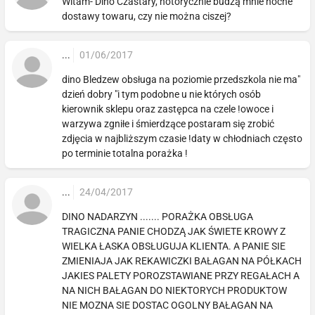
Witam- Dino Czastary, notorycznie budzą mnie nocne
dostawy towaru, czy nie można ciszej?
...
01/06/2017
dino Bledzew obsługa na poziomie przedszkola nie ma"
dzień dobry "i tym podobne u nie których osób
kierownik sklepu oraz zastępca na czele !owoce i
warzywa zgniłe i śmierdzące postaram się zrobić
zdjęcia w najbliższym czasie !daty w chłodniach często
po terminie totalna porażka !
...
24/04/2017
DINO NADARZYN ....... PORAŻKA OBSŁUGA
TRAGICZNA PANIE CHODZĄ JAK ŚWIETE KROWY Z
WIELKA ŁASKA OBSŁUGUJA KLIENTA. A PANIE SIE
ZMIENIAJA JAK REKAWICZKI BAŁAGAN NA PÓŁKACH
JAKIES PALETY POROZSTAWIANE PRZY REGAŁACH A
NA NICH BAŁAGAN DO NIEKTORYCH PRODUKTOW
NIE MOZNA SIE DOSTAC OGOLNY BAŁAGAN NA