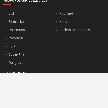
NAJPOPULARNIEJSZE SIECI
Lidl
Kaufland
Biedronka
Netto
Rossmann
Auchan Hipermarket
Carrefour
Jysk
Super-Pharm
Douglas
OKAZJUM.PL
Kontakt
Reklama
Prywatność
Korzystanie z portalu oznacza akceptację
Regulaminu
oraz
Polityki
prywatności
.
Ustawienia preferencji
.