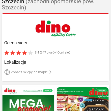
Szczecin
(zachodniopomorskie pow.
Szczecin)
Ocena sieci
3.4 (647 głosów)
Oceń sieć
Lokalizacja
Zobacz sklepy na mapie
NOWA
NOWA