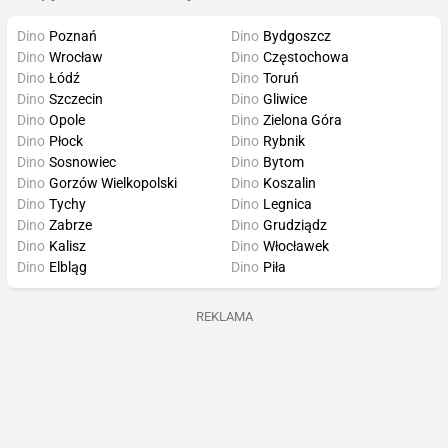
Dino
Poznań
Dino
Bydgoszcz
Dino
Wrocław
Dino
Częstochowa
Dino
Łódź
Dino
Toruń
Dino
Szczecin
Dino
Gliwice
Dino
Opole
Dino
Zielona Góra
Dino
Płock
Dino
Rybnik
Dino
Sosnowiec
Dino
Bytom
Dino
Gorzów Wielkopolski
Dino
Koszalin
Dino
Tychy
Dino
Legnica
Dino
Zabrze
Dino
Grudziądz
Dino
Kalisz
Dino
Włocławek
Dino
Elbląg
Dino
Piła
REKLAMA