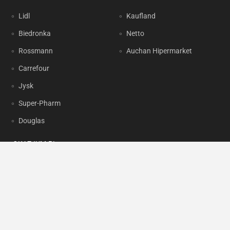
Lidl
Kaufland
Biedronka
Netto
Rossmann
Auchan Hipermarket
Carrefour
Jysk
Super-Pharm
Douglas
OKAZJUM.PL
Kontakt
Reklama
Prywatność
Korzystanie z portalu oznacza akceptację
Regulaminu
oraz
Polityki
prywatności
.
Ustawienia preferencji
.
Copyright by
INTERIA.PL
1999-2026. Wszystkie prawa zastrzeżone.