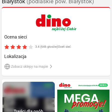
Białystok
(podlaskie pow. Białystok)
Ocena sieci
3.4 (646 głosów)
Oceń sieć
Lokalizacja
Zobacz sklepy na mapie
NOWA
NOWA
Treści dla osób