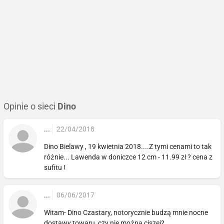
Opinie o sieci
Dino
...
22/04/2018
Dino Bielawy , 19 kwietnia 2018....Z tymi cenami to tak
różnie... Lawenda w doniczce 12 cm - 11.99 zł ? cena z
sufitu !
...
06/06/2017
Witam- Dino Czastary, notorycznie budzą mnie nocne
dostawy towaru, czy nie można ciszej?