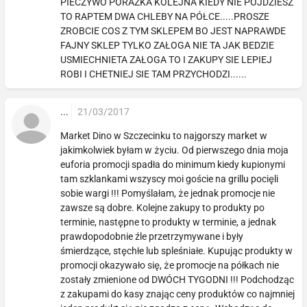
PIECZYWO PORAZKA KOLEJNA KIEDY NIE POJDZIESZ
TO RAPTEM DWA CHLEBY NA PÓŁCE.....PROSZE
ZROBCIE COS Z TYM SKLEPEM BO JEST NAPRAWDE
FAJNY SKLEP TYLKO ZAŁOGA NIE TA JAK BEDZIE
USMIECHNIETA ZAŁOGA TO I ZAKUPY SIE LEPIEJ
ROBI I CHETNIEJ SIE TAM PRZYCHODZI......
...
21/03/2017
Market Dino w Szczecinku to najgorszy market w
jakimkolwiek byłam w życiu. Od pierwszego dnia moja
euforia promocji spadła do minimum kiedy kupionymi
tam szklankami wszyscy moi goście na grillu pocięli
sobie wargi !!! Pomyślałam, że jednak promocje nie
zawsze są dobre. Kolejne zakupy to produkty po
terminie, następne to produkty w terminie, a jednak
prawdopodobnie źle przetrzymywane i były
śmierdzące, stęchłe lub spleśniałe. Kupując produkty w
promocji okazywało się, że promocje na półkach nie
zostały zmienione od DWÓCH TYGODNI !!! Podchodząc
z zakupami do kasy znając ceny produktów co najmniej