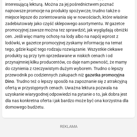
interesującą lekturą. Można za jej pośrednictwem poznać
najnowsze promocje na produkty spożywcze, trudno także o
miejsce lepsze do zorientowania się w nowościach, które właśnie
zadebiutowały jako część sklepowego asortymentu. W gazetce
promocyjnej zawsze można tez sprawdzić, jak wyglądają obniżki
cen. Jeśli więc mamy ochotę na lody albo na napój wprost z
lodówki, w gazetce promocyjnej zyskamy informację na temat
tego, gdzie kupić tego rodzaju rozwiązanie. Wszystkie ciekawe
produkty są przy tym sprzedawane w niskich cenach i od
przynajmniej kilku producentów, co daje nam pewność, że mamy
do czynienia z rzeczywistym dużym wyborem. Trudno o lepszy
przewodnik po codziennych zakupach niż
gazetka promocyjna
Dino
. Trudno też o lepszy sposób na zapoznanie się z atrakcyjną
ofertą w przystępnych cenach. Uważna lektura pozwala na
uzyskanie wiarygodnej odpowiedzi na pytanie o to, jak dobra jest
dla nas konkretna oferta i jak bardzo może być ona korzystna dla
domowego budżetu.
REKLAMA