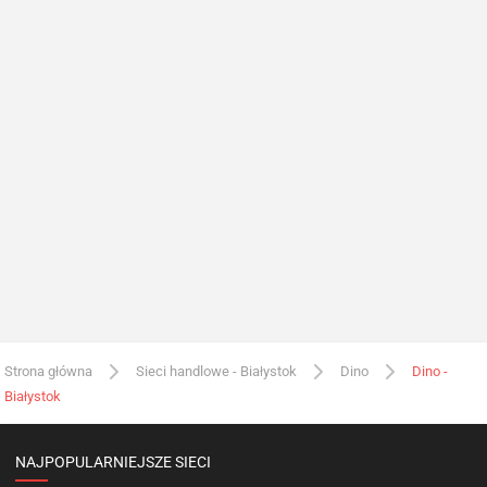
Strona główna
Sieci handlowe - Białystok
Dino
Dino -
Białystok
NAJPOPULARNIEJSZE SIECI