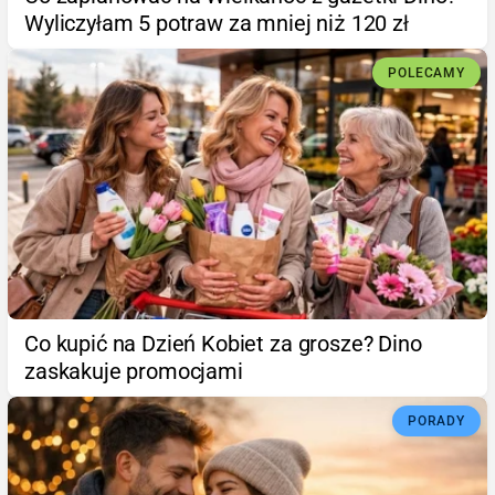
Wyliczyłam 5 potraw za mniej niż 120 zł
POLECAMY
Co kupić na Dzień Kobiet za grosze? Dino
zaskakuje promocjami
PORADY