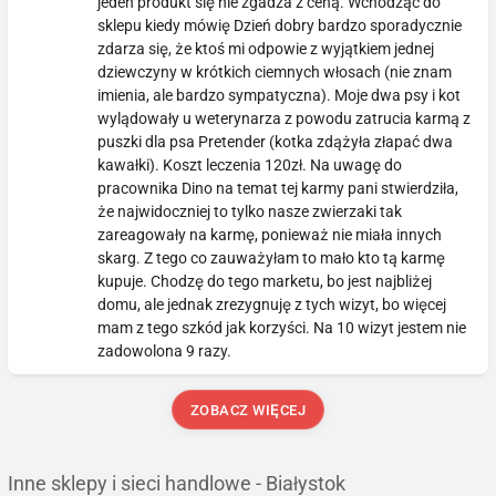
jeden produkt się nie zgadza z ceną. Wchodząc do
sklepu kiedy mówię Dzień dobry bardzo sporadycznie
zdarza się, że ktoś mi odpowie z wyjątkiem jednej
dziewczyny w krótkich ciemnych włosach (nie znam
imienia, ale bardzo sympatyczna). Moje dwa psy i kot
wylądowały u weterynarza z powodu zatrucia karmą z
puszki dla psa Pretender (kotka zdążyła złapać dwa
kawałki). Koszt leczenia 120zł. Na uwagę do
pracownika Dino na temat tej karmy pani stwierdziła,
że najwidoczniej to tylko nasze zwierzaki tak
zareagowały na karmę, ponieważ nie miała innych
skarg. Z tego co zauważyłam to mało kto tą karmę
kupuje. Chodzę do tego marketu, bo jest najbliżej
domu, ale jednak zrezygnuję z tych wizyt, bo więcej
mam z tego szkód jak korzyści. Na 10 wizyt jestem nie
zadowolona 9 razy.
ZOBACZ WIĘCEJ
Inne sklepy i sieci handlowe - Białystok