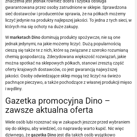
znaczenia jest jednak również dobra i szybka obsługa
gwarantowana przez osoby zatrudnione w sklepie. Sprawdzona
sieć dostawców i producentów sprawia, że na półkach możemy
liczyć jedynie na produkty najlepszej jakości. To jedna z tych sieci, w
których ma się ochoty na duże zakupy.
W
marketach Dino
dominują produkty spożywcze, nie są one
jednak jedynymi, na jakie możemy liczyć. Dużą popularnością
cieszą się także te z nich, które są związane z szeroko rozumianą
chemią gospodarczą. Zdecydowana większość rozwiązań, jakie
można spotkać na sklepowych półkach, stanowi zresztą część
oferty krajowych dostawców, co jest gwarancją najwyższej
jakości. Osoby odwiedzające sklep mogą też liczyć na świeżo
pachnące pieczywo, a także pochodzące z własnej produkcji mięso
i wędliny.
Gazetka promocyjna Dino –
zawsze aktualna oferta
Wiele osób lubi rozeznać się w zakupach jeszcze przed wybraniem
się do sklepu, aby wiedzieć, co naprawdę warto kupić. Nic więc
dziwnego, że
gazetka Dino
jest dla takich osób wyjątkowo