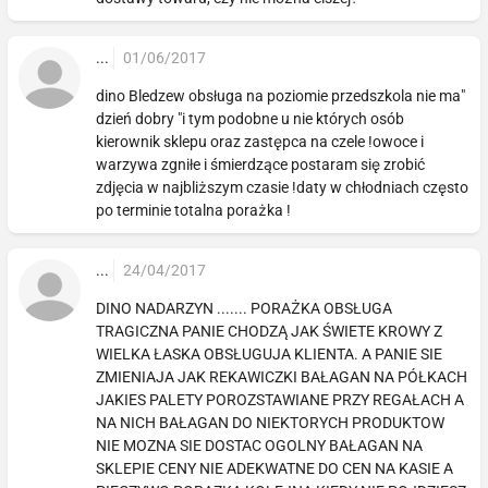
...
01/06/2017
dino Bledzew obsługa na poziomie przedszkola nie ma"
dzień dobry "i tym podobne u nie których osób
kierownik sklepu oraz zastępca na czele !owoce i
warzywa zgniłe i śmierdzące postaram się zrobić
zdjęcia w najbliższym czasie !daty w chłodniach często
po terminie totalna porażka !
...
24/04/2017
DINO NADARZYN ....... PORAŻKA OBSŁUGA
TRAGICZNA PANIE CHODZĄ JAK ŚWIETE KROWY Z
WIELKA ŁASKA OBSŁUGUJA KLIENTA. A PANIE SIE
ZMIENIAJA JAK REKAWICZKI BAŁAGAN NA PÓŁKACH
JAKIES PALETY POROZSTAWIANE PRZY REGAŁACH A
NA NICH BAŁAGAN DO NIEKTORYCH PRODUKTOW
NIE MOZNA SIE DOSTAC OGOLNY BAŁAGAN NA
SKLEPIE CENY NIE ADEKWATNE DO CEN NA KASIE A