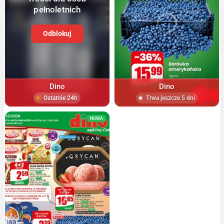
pełnoletnich
Odblokuj
Dino
Dino
Ostatnie 24h
Trwa jeszcze 5 dni
NOWA