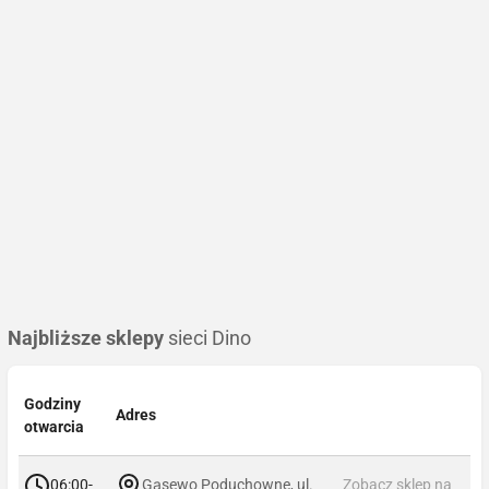
Najbliższe sklepy
sieci Dino
Godziny
Adres
otwarcia
06:00-
Gąsewo Poduchowne, ul.
Zobacz sklep na