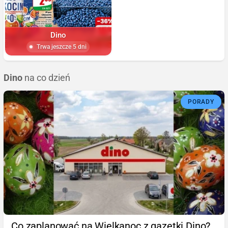
Dino
Trwa jeszcze 5 dni
Dino
na co dzień
PORADY
Co zaplanować na Wielkanoc z gazetki Dino?