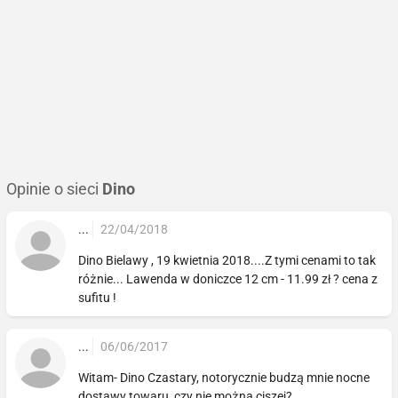
Opinie o sieci
Dino
...
22/04/2018
Dino Bielawy , 19 kwietnia 2018....Z tymi cenami to tak
różnie... Lawenda w doniczce 12 cm - 11.99 zł ? cena z
sufitu !
...
06/06/2017
Witam- Dino Czastary, notorycznie budzą mnie nocne
dostawy towaru, czy nie można ciszej?