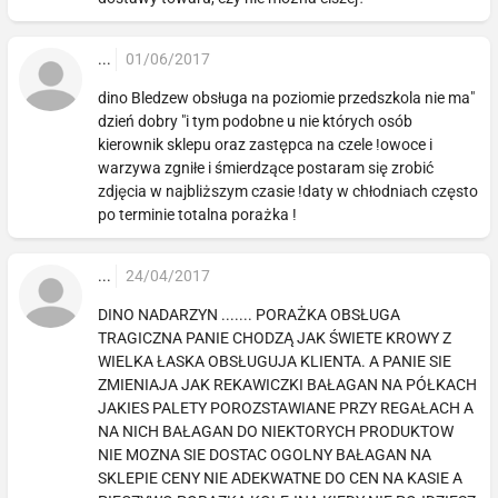
...
01/06/2017
dino Bledzew obsługa na poziomie przedszkola nie ma"
dzień dobry "i tym podobne u nie których osób
kierownik sklepu oraz zastępca na czele !owoce i
warzywa zgniłe i śmierdzące postaram się zrobić
zdjęcia w najbliższym czasie !daty w chłodniach często
po terminie totalna porażka !
...
24/04/2017
DINO NADARZYN ....... PORAŻKA OBSŁUGA
TRAGICZNA PANIE CHODZĄ JAK ŚWIETE KROWY Z
WIELKA ŁASKA OBSŁUGUJA KLIENTA. A PANIE SIE
ZMIENIAJA JAK REKAWICZKI BAŁAGAN NA PÓŁKACH
JAKIES PALETY POROZSTAWIANE PRZY REGAŁACH A
NA NICH BAŁAGAN DO NIEKTORYCH PRODUKTOW
NIE MOZNA SIE DOSTAC OGOLNY BAŁAGAN NA
SKLEPIE CENY NIE ADEKWATNE DO CEN NA KASIE A