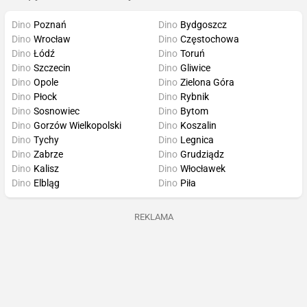
Dino
Poznań
Dino
Bydgoszcz
Dino
Wrocław
Dino
Częstochowa
Dino
Łódź
Dino
Toruń
Dino
Szczecin
Dino
Gliwice
Dino
Opole
Dino
Zielona Góra
Dino
Płock
Dino
Rybnik
Dino
Sosnowiec
Dino
Bytom
Dino
Gorzów Wielkopolski
Dino
Koszalin
Dino
Tychy
Dino
Legnica
Dino
Zabrze
Dino
Grudziądz
Dino
Kalisz
Dino
Włocławek
Dino
Elbląg
Dino
Piła
REKLAMA