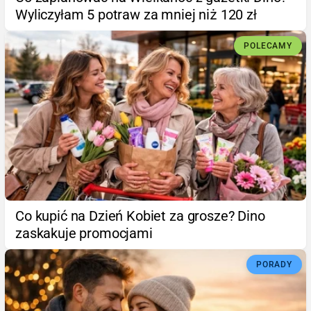
Wyliczyłam 5 potraw za mniej niż 120 zł
POLECAMY
Co kupić na Dzień Kobiet za grosze? Dino
zaskakuje promocjami
PORADY