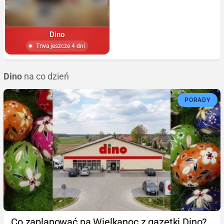
Dino
Trwa jeszcze 4 dni
Dino
na co dzień
PORADY
Co zaplanować na Wielkanoc z gazetki Dino?