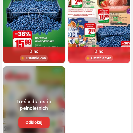
Dino
Dino
Ostatnie 24h
Ostatnie 24h
NOWA
Treści dla osób
pełnoletnich
Odblokuj