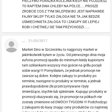
PIECZYWO PORAZKA KOLEJNA KIEDY NIE POJDZIESZ
TO RAPTEM DWA CHLEBY NA PÓŁCE.....PROSZE
ZROBCIE COS Z TYM SKLEPEM BO JEST NAPRAWDE
FAJNY SKLEP TYLKO ZAŁOGA NIE TA JAK BEDZIE
USMIECHNIETA ZAŁOGA TO I ZAKUPY SIE LEPIEJ
ROBI I CHETNIEJ SIE TAM PRZYCHODZI......
...
21/03/2017
Market Dino w Szczecinku to najgorszy market w
jakimkolwiek byłam w życiu. Od pierwszego dnia moja
euforia promocji spadła do minimum kiedy kupionymi
tam szklankami wszyscy moi goście na grillu pocięli
sobie wargi !!! Pomyślałam, że jednak promocje nie
zawsze są dobre. Kolejne zakupy to produkty po
terminie, następne to produkty w terminie, a jednak
prawdopodobnie źle przetrzymywane i były
śmierdzące, stęchłe lub spleśniałe. Kupując produkty w
promocji okazywało się, że promocje na półkach nie
zostały zmienione od DWÓCH TYGODNI !!! Podchodząc
z zakupami do kasy znając ceny produktów co najmniej