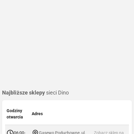
Najbliższe sklepy
sieci Dino
Godziny
Adres
otwarcia
06:00-
Gąsewo Poduchowne, ul.
Zobacz sklep na