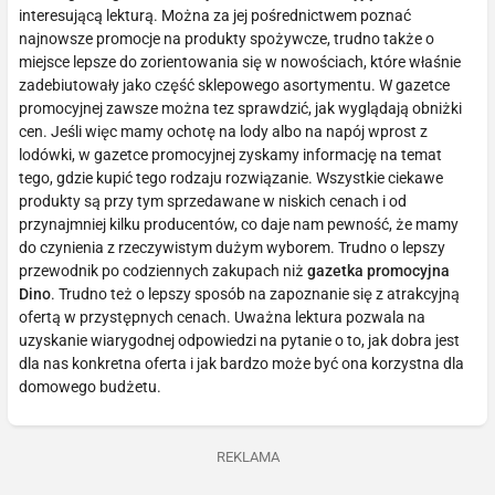
interesującą lekturą. Można za jej pośrednictwem poznać
najnowsze promocje na produkty spożywcze, trudno także o
miejsce lepsze do zorientowania się w nowościach, które właśnie
zadebiutowały jako część sklepowego asortymentu. W gazetce
promocyjnej zawsze można tez sprawdzić, jak wyglądają obniżki
cen. Jeśli więc mamy ochotę na lody albo na napój wprost z
lodówki, w gazetce promocyjnej zyskamy informację na temat
tego, gdzie kupić tego rodzaju rozwiązanie. Wszystkie ciekawe
produkty są przy tym sprzedawane w niskich cenach i od
przynajmniej kilku producentów, co daje nam pewność, że mamy
do czynienia z rzeczywistym dużym wyborem. Trudno o lepszy
przewodnik po codziennych zakupach niż
gazetka promocyjna
Dino
. Trudno też o lepszy sposób na zapoznanie się z atrakcyjną
ofertą w przystępnych cenach. Uważna lektura pozwala na
uzyskanie wiarygodnej odpowiedzi na pytanie o to, jak dobra jest
dla nas konkretna oferta i jak bardzo może być ona korzystna dla
domowego budżetu.
REKLAMA