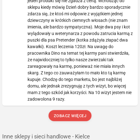
jeden produkt się nie zgadza z ceną. Wchodząc do
sklepu kiedy mówię Dzień dobry bardzo sporadycznie
zdarza się, że ktoś mi odpowie z wyjątkiem jednej
dziewczyny w krótkich ciemnych włosach (nie znam
imienia, ale bardzo sympatyczna). Moje dwa psy i kot
wylądowały u weterynarza z powodu zatrucia karmą z
puszki dla psa Pretender (kotka zdążyła złapać dwa
kawałki). Koszt leczenia 120zł. Na uwagę do
pracownika Dino na temat tej karmy pani stwierdziła,
że najwidoczniej to tylko nasze zwierzaki tak
zareagowały na karmę, ponieważ nie miała innych
skarg. Z tego co zauważyłam to mało kto tą karmę
kupuje. Chodzę do tego marketu, bo jest najbliżej
domu, ale jednak zrezygnuję z tych wizyt, bo więcej
mam z tego szkód jak korzyści. Na 10 wizyt jestem nie
zadowolona 9 razy.
ZOBACZ WIĘCEJ
Inne sklepy i sieci handlowe - Kielce