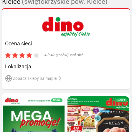
Kielce
(świętokrzyskie pow. Kielce)
Ocena sieci
3.4 (647 głosów)
Oceń sieć
Lokalizacja
Zobacz sklepy na mapie
NOWA
NOWA