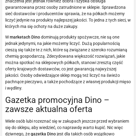
znaczenia jest jednak również dobra i szybka obsługa
gwarantowana przez osoby zatrudnione w sklepie. Sprawdzona
sieć dostawców i producentów sprawia, że na półkach możemy
liczyć jedynie na produkty najlepszej jakości. To jedna z tych sieci, w
których ma się ochoty na duże zakupy.
W
marketach Dino
dominują produkty spożywcze, nie są one
jednak jedynymi, na jakie możemy liczyć. Dużą popularnością
cieszą się także te z nich, które są związane z szeroko rozumianą
chemią gospodarczą. Zdecydowana większość rozwiązań, jakie
można spotkać na sklepowych półkach, stanowi zresztą część
oferty krajowych dostawców, co jest gwarancją najwyższej
jakości. Osoby odwiedzające sklep mogą też liczyć na świeżo
pachnące pieczywo, a także pochodzące z własnej produkcji mięso
i wędliny.
Gazetka promocyjna Dino –
zawsze aktualna oferta
Wiele osób lubi rozeznać się w zakupach jeszcze przed wybraniem
się do sklepu, aby wiedzieć, co naprawdę warto kupić. Nic więc
dziwnego, że
gazetka Dino
jest dla takich osób wyjątkowo