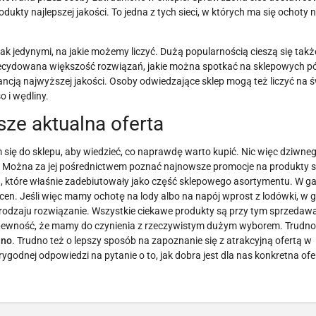
ukty najlepszej jakości. To jedna z tych sieci, w których ma się ochoty 
 jedynymi, na jakie możemy liczyć. Dużą popularnością cieszą się także 
ecydowana większość rozwiązań, jakie można spotkać na sklepowych pó
ancją najwyższej jakości. Osoby odwiedzające sklep mogą też liczyć na 
 i wędliny.
ze aktualna oferta
 się do sklepu, aby wiedzieć, co naprawdę warto kupić. Nic więc dziwneg
rą. Można za jej pośrednictwem poznać najnowsze promocje na produkty
h, które właśnie zadebiutowały jako część sklepowego asortymentu. W g
cen. Jeśli więc mamy ochotę na lody albo na napój wprost z lodówki, w 
 rodzaju rozwiązanie. Wszystkie ciekawe produkty są przy tym sprzedaw
m pewność, że mamy do czynienia z rzeczywistym dużym wyborem. Trudno
ino
. Trudno też o lepszy sposób na zapoznanie się z atrakcyjną ofertą w
dnej odpowiedzi na pytanie o to, jak dobra jest dla nas konkretna ofert