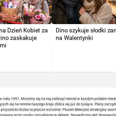
na Dzień Kobiet za
Dino szykuje słodki z
Dino zaskakuje
na Walentynki
ami
 w roku 1997. Możemy się na nią natknąć niemal w każdym polskim mieśc
ych się na terenie naszego kraju zbliża się już do tysiąca. Plany zarządu
przyszłości liczba ta jeszcze wzrośnie. Plusem
Dino
jest atrakcyjny asor
antowana przez osoby zatrudnione w sklepie. Sprawdzona sieć dostawców