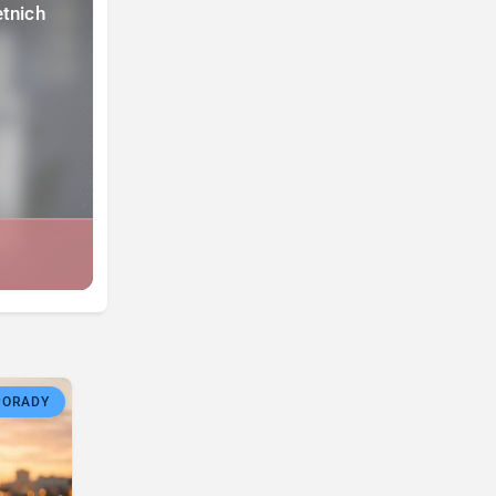
etnich
PORADY