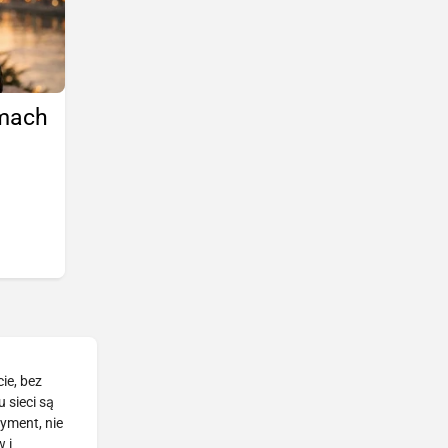
amach
ie, bez
 sieci są
tyment, nie
 i