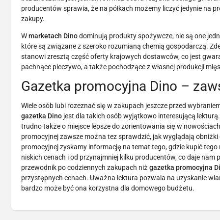
producentów sprawia, że na półkach możemy liczyć jedynie na prod
zakupy.
W
marketach Dino
dominują produkty spożywcze, nie są one jednak
które są związane z szeroko rozumianą chemią gospodarczą. Zd
stanowi zresztą część oferty krajowych dostawców, co jest gwar
pachnące pieczywo, a także pochodzące z własnej produkcji mięso
Gazetka promocyjna Dino – zaws
Wiele osób lubi rozeznać się w zakupach jeszcze przed wybraniem
gazetka Dino
jest dla takich osób wyjątkowo interesującą lektu
trudno także o miejsce lepsze do zorientowania się w nowościac
promocyjnej zawsze można tez sprawdzić, jak wyglądają obniżki 
promocyjnej zyskamy informację na temat tego, gdzie kupić tego
niskich cenach i od przynajmniej kilku producentów, co daje na
przewodnik po codziennych zakupach niż
gazetka promocyjna D
przystępnych cenach. Uważna lektura pozwala na uzyskanie wiarygo
bardzo może być ona korzystna dla domowego budżetu.