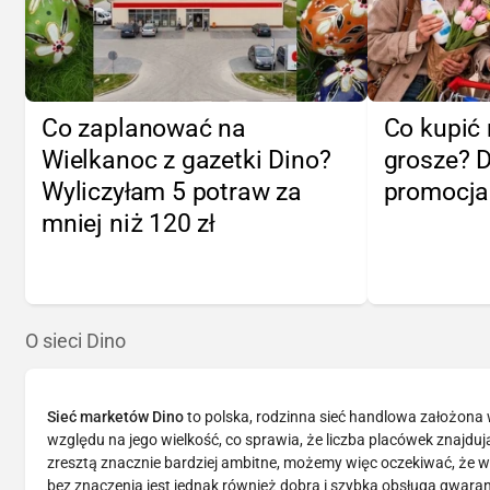
Co zaplanować na
Co kupić 
Wielkanoc z gazetki Dino?
grosze? 
Wyliczyłam 5 potraw za
promocj
mniej niż 120 zł
O sieci Dino
Sieć marketów Dino
to polska, rodzinna sieć handlowa założona
względu na jego wielkość, co sprawia, że liczba placówek znajdując
zresztą znacznie bardziej ambitne, możemy więc oczekiwać, że w 
bez znaczenia jest jednak również dobra i szybka obsługa gwar