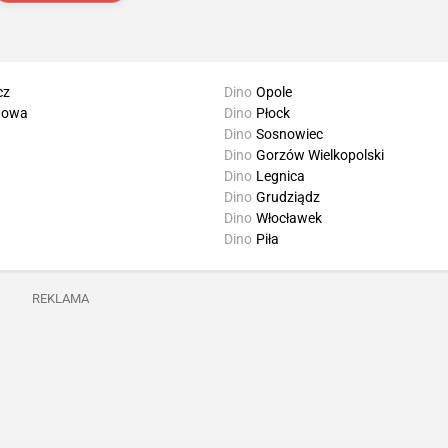
cz
Dino
Opole
howa
Dino
Płock
Dino
Sosnowiec
Dino
Gorzów Wielkopolski
Dino
Legnica
Dino
Grudziądz
Dino
Włocławek
Dino
Piła
REKLAMA