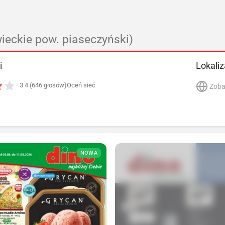
eckie pow. piaseczyński)
i
Lokaliz
3.4 (646 głosów)
Oceń sieć
Zoba
NOWA