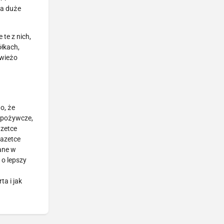
na duże
te z nich,
łkach,
świeżo
o, że
 spożywcze,
azetce
gazetce
ane w
 o lepszy
a i jak