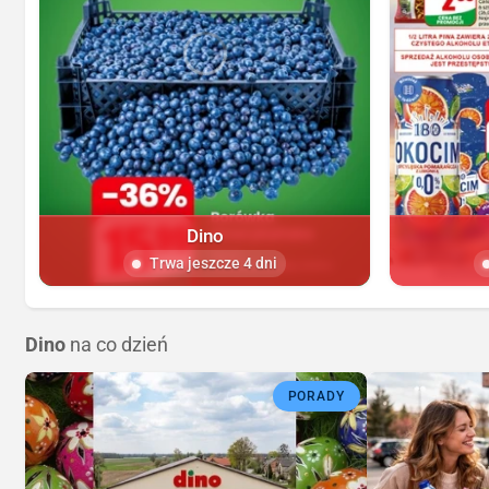
Dino
Trwa jeszcze 4 dni
Dino
na co dzień
PORADY