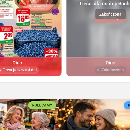
Treści dla osób pełnol
Odblokuj
Dino
Dino
Trwa jeszcze 4 dni
Zakończona
POLECAMY