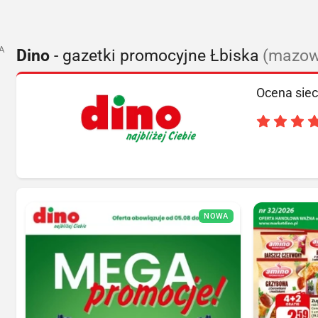
A
Dino
- gazetki promocyjne Łbiska
(mazowi
Ocena siec
NOWA