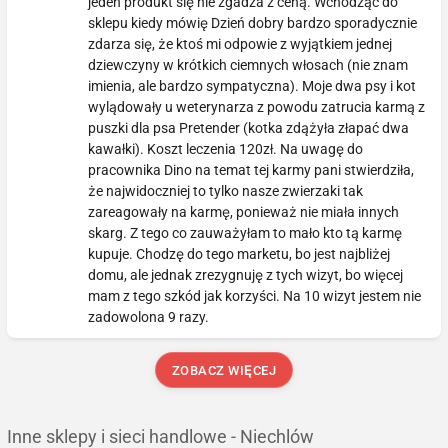
jeden produkt się nie zgadza z ceną. Wchodząc do
sklepu kiedy mówię Dzień dobry bardzo sporadycznie
zdarza się, że ktoś mi odpowie z wyjątkiem jednej
dziewczyny w krótkich ciemnych włosach (nie znam
imienia, ale bardzo sympatyczna). Moje dwa psy i kot
wylądowały u weterynarza z powodu zatrucia karmą z
puszki dla psa Pretender (kotka zdążyła złapać dwa
kawałki). Koszt leczenia 120zł. Na uwagę do
pracownika Dino na temat tej karmy pani stwierdziła,
że najwidoczniej to tylko nasze zwierzaki tak
zareagowały na karmę, ponieważ nie miała innych
skarg. Z tego co zauważyłam to mało kto tą karmę
kupuje. Chodzę do tego marketu, bo jest najbliżej
domu, ale jednak zrezygnuję z tych wizyt, bo więcej
mam z tego szkód jak korzyści. Na 10 wizyt jestem nie
zadowolona 9 razy.
ZOBACZ WIĘCEJ
Inne sklepy i sieci handlowe - Niechlów