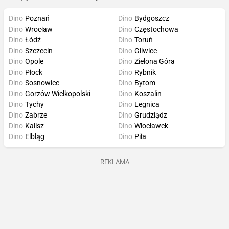
Dino
Poznań
Dino
Bydgoszcz
Dino
Wrocław
Dino
Częstochowa
Dino
Łódź
Dino
Toruń
Dino
Szczecin
Dino
Gliwice
Dino
Opole
Dino
Zielona Góra
Dino
Płock
Dino
Rybnik
Dino
Sosnowiec
Dino
Bytom
Dino
Gorzów Wielkopolski
Dino
Koszalin
Dino
Tychy
Dino
Legnica
Dino
Zabrze
Dino
Grudziądz
Dino
Kalisz
Dino
Włocławek
Dino
Elbląg
Dino
Piła
REKLAMA