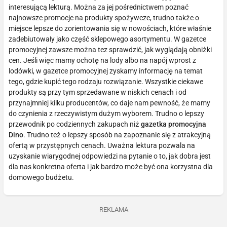
interesującą lekturą. Można za jej pośrednictwem poznać
najnowsze promocje na produkty spożywcze, trudno także o
miejsce lepsze do zorientowania się w nowościach, które właśnie
zadebiutowały jako część sklepowego asortymentu. W gazetce
promocyjnej zawsze można tez sprawdzić, jak wyglądają obniżki
cen. Jeśli więc mamy ochotę na lody albo na napój wprost z
lodówki, w gazetce promocyjnej zyskamy informację na temat
tego, gdzie kupić tego rodzaju rozwiązanie. Wszystkie ciekawe
produkty są przy tym sprzedawane w niskich cenach i od
przynajmniej kilku producentów, co daje nam pewność, że mamy
do czynienia z rzeczywistym dużym wyborem. Trudno o lepszy
przewodnik po codziennych zakupach niż
gazetka promocyjna
Dino
. Trudno też o lepszy sposób na zapoznanie się z atrakcyjną
ofertą w przystępnych cenach. Uważna lektura pozwala na
uzyskanie wiarygodnej odpowiedzi na pytanie o to, jak dobra jest
dla nas konkretna oferta i jak bardzo może być ona korzystna dla
domowego budżetu.
REKLAMA