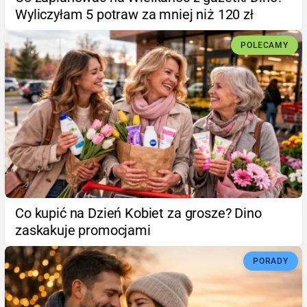
Wyliczyłam 5 potraw za mniej niż 120 zł
POLECAMY
Co kupić na Dzień Kobiet za grosze? Dino
zaskakuje promocjami
PORADY