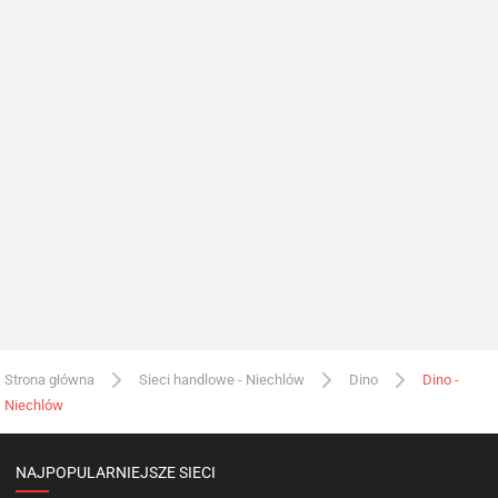
Strona główna
Sieci handlowe - Niechlów
Dino
Dino -
Niechlów
NAJPOPULARNIEJSZE SIECI