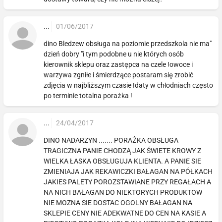
...
01/06/2017
dino Bledzew obsługa na poziomie przedszkola nie ma"
dzień dobry "i tym podobne u nie których osób
kierownik sklepu oraz zastępca na czele !owoce i
warzywa zgniłe i śmierdzące postaram się zrobić
zdjęcia w najbliższym czasie !daty w chłodniach często
po terminie totalna porażka !
...
24/04/2017
DINO NADARZYN ....... PORAŻKA OBSŁUGA
TRAGICZNA PANIE CHODZĄ JAK ŚWIETE KROWY Z
WIELKA ŁASKA OBSŁUGUJA KLIENTA. A PANIE SIE
ZMIENIAJA JAK REKAWICZKI BAŁAGAN NA PÓŁKACH
JAKIES PALETY POROZSTAWIANE PRZY REGAŁACH A
NA NICH BAŁAGAN DO NIEKTORYCH PRODUKTOW
NIE MOZNA SIE DOSTAC OGOLNY BAŁAGAN NA
SKLEPIE CENY NIE ADEKWATNE DO CEN NA KASIE A