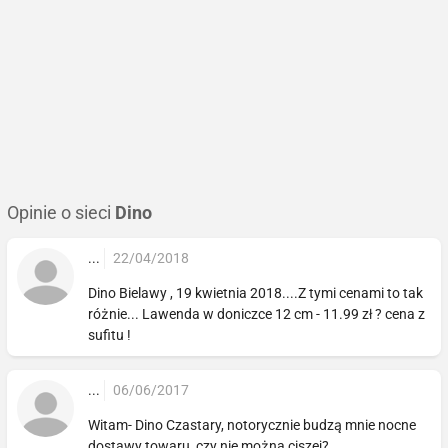
Opinie o sieci
Dino
...
22/04/2018
Dino Bielawy , 19 kwietnia 2018....Z tymi cenami to tak
różnie... Lawenda w doniczce 12 cm - 11.99 zł ? cena z
sufitu !
...
06/06/2017
Witam- Dino Czastary, notorycznie budzą mnie nocne
dostawy towaru, czy nie można ciszej?