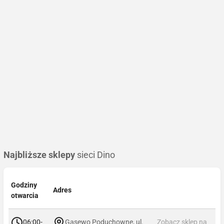
Najbliższe sklepy
sieci Dino
Godziny
Adres
otwarcia
06:00-
Gąsewo Poduchowne, ul.
Zobacz sklep na