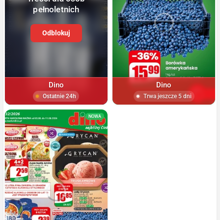
pełnoletnich
Odblokuj
Dino
Dino
Ostatnie 24h
Trwa jeszcze 5 dni
NOWA