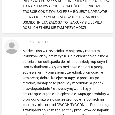
PIECZYWO PORAZKA KOLEJNA KIEDY NIE POJDZIESZ
TO RAPTEM DWA CHLEBY NA PÓŁCE.....PROSZE
ZROBCIE COS Z TYM SKLEPEM BO JEST NAPRAWDE
FAJNY SKLEP TYLKO ZAŁOGA NIE TA JAK BEDZIE
USMIECHNIETA ZAŁOGA TO I ZAKUPY SIE LEPIEJ
ROBI I CHETNIEJ SIE TAM PRZYCHODZI......
...
21/03/2017
Market Dino w Szczecinku to najgorszy market w
jakimkolwiek byłam w życiu. Od pierwszego dnia moja
euforia promocji spadła do minimum kiedy kupionymi
tam szklankami wszyscy moi goście na grillu pocięli
sobie wargi !!! Pomyślałam, że jednak promocje nie
zawsze są dobre. Kolejne zakupy to produkty po
terminie, następne to produkty w terminie, a jednak
prawdopodobnie źle przetrzymywane i były
śmierdzące, stęchłe lub spleśniałe. Kupując produkty w
promocji okazywało się, że promocje na półkach nie
zostały zmienione od DWÓCH TYGODNI !!! Podchodząc
z zakupami do kasy znając ceny produktów co najmniej