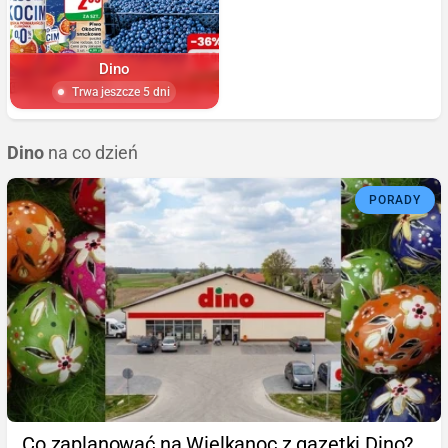
Dino
Trwa jeszcze 5 dni
Dino
na co dzień
PORADY
Co zaplanować na Wielkanoc z gazetki Dino?