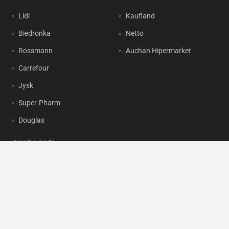
Lidl
Kaufland
Biedronka
Netto
Rossmann
Auchan Hipermarket
Carrefour
Jysk
Super-Pharm
Douglas
OKAZJUM.PL
Kontakt
Reklama
Prywatność
Korzystanie z portalu oznacza akceptację
Regulaminu
oraz
Polityki
prywatności
.
Ustawienia preferencji
.
Copyright by
INTERIA.PL
1999-2026. Wszystkie prawa zastrzeżone.