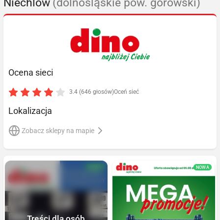
Niechlów
(dolnośląskie pow. górowski)
Ocena sieci
3.4 (646 głosów)
Oceń sieć
Lokalizacja
Zobacz sklepy na mapie
NOWA
NOWA
Treści dla osób