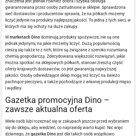
znaczenia jest jednak również dobra i szybka obsługa
gwarantowana przez osoby zatrudnione w sklepie. Sprawdzona
sieć dostawców i producentów sprawia, że na półkach możemy
liczyć jedynie na produkty najlepszej jakości. To jedna z tych sieci, w
których ma się ochoty na duże zakupy.
W
marketach Dino
dominują produkty spożywcze, nie są one
jednak jedynymi, na jakie możemy liczyć. Dużą popularnością
cieszą się także te z nich, które są związane z szeroko rozumianą
chemią gospodarczą. Zdecydowana większość rozwiązań, jakie
można spotkać na sklepowych półkach, stanowi zresztą część
oferty krajowych dostawców, co jest gwarancją najwyższej
jakości. Osoby odwiedzające sklep mogą też liczyć na świeżo
pachnące pieczywo, a także pochodzące z własnej produkcji mięso
i wędliny.
Gazetka promocyjna Dino –
zawsze aktualna oferta
Wiele osób lubi rozeznać się w zakupach jeszcze przed wybraniem
się do sklepu, aby wiedzieć, co naprawdę warto kupić. Nic więc
dziwnego, że
gazetka Dino
jest dla takich osób wyjątkowo