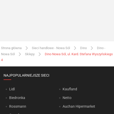
Strona główna
Sieci handlowe - Nowa Sól
Dino
Dino -
Nowa Sól
Sklepy
Dino Nowa Sól, ul. Kard. Stefana Wyszyńskiego
4
NAJPOPULARNIEJSZE SIECI
Lidl
Kaufland
Biedronka
Netto
Rossmann
Auchan Hipermarket