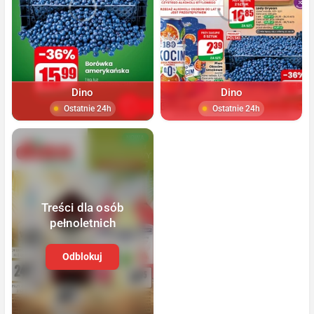
Dino
Dino
Ostatnie 24h
Ostatnie 24h
NOWA
Treści dla osób
pełnoletnich
Odblokuj