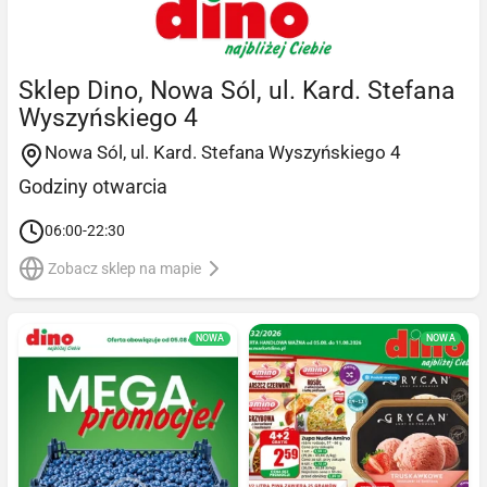
Sklep Dino, Nowa Sól, ul. Kard. Stefana
Wyszyńskiego 4
Nowa Sól, ul. Kard. Stefana Wyszyńskiego 4
Godziny otwarcia
06:00-22:30
Zobacz sklep na mapie
NOWA
NOWA