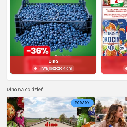
Dino
Trwa jeszcze 4 dni
Dino
na co dzień
PORADY