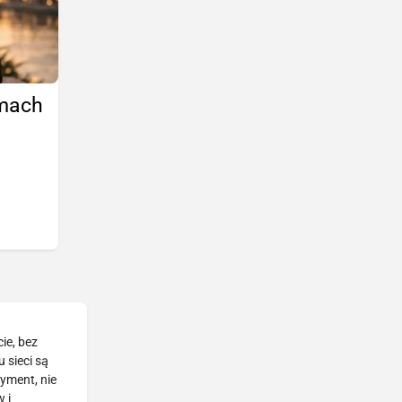
amach
ie, bez
 sieci są
tyment, nie
 i