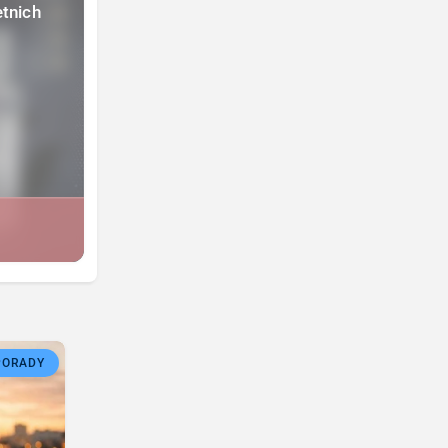
etnich
PORADY