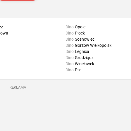
cz
Dino
Opole
howa
Dino
Płock
Dino
Sosnowiec
Dino
Gorzów Wielkopolski
Dino
Legnica
Dino
Grudziądz
Dino
Włocławek
Dino
Piła
REKLAMA