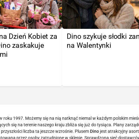
na Dzień Kobiet za
Dino szykuje słodki z
Dino zaskakuje
na Walentynki
ami
 w roku 1997. Możemy się na nią natknąć niemal w każdym polskim mieśc
ych się na terenie naszego kraju zbliża się już do tysiąca. Plany zarządu
przyszłości liczba ta jeszcze wzrośnie. Plusem
Dino
jest atrakcyjny asor
antowana przez osoby zatrudnione w sklepie. Sprawdzona sieć dostawców