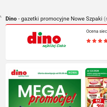
A
Dino
- gazetki promocyjne Nowe Szpaki
(
Ocena siec
NOWA