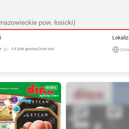
mazowieckie pow. łosicki)
i
Lokaliz
3.4 (646 głosów)
Oceń sieć
Zoba
NOWA