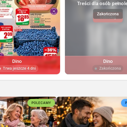
Treści dla osób pełnol
Odblokuj
Dino
Dino
Trwa jeszcze 4 dni
Zakończona
POLECAMY