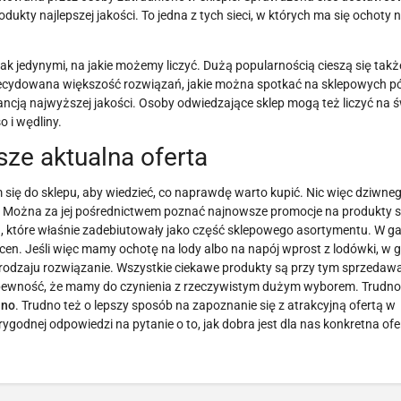
ukty najlepszej jakości. To jedna z tych sieci, w których ma się ochoty 
 jedynymi, na jakie możemy liczyć. Dużą popularnością cieszą się także 
ecydowana większość rozwiązań, jakie można spotkać na sklepowych pó
ancją najwyższej jakości. Osoby odwiedzające sklep mogą też liczyć na 
 i wędliny.
ze aktualna oferta
 się do sklepu, aby wiedzieć, co naprawdę warto kupić. Nic więc dziwneg
rą. Można za jej pośrednictwem poznać najnowsze promocje na produkty
h, które właśnie zadebiutowały jako część sklepowego asortymentu. W g
cen. Jeśli więc mamy ochotę na lody albo na napój wprost z lodówki, w 
 rodzaju rozwiązanie. Wszystkie ciekawe produkty są przy tym sprzedaw
m pewność, że mamy do czynienia z rzeczywistym dużym wyborem. Trudno
ino
. Trudno też o lepszy sposób na zapoznanie się z atrakcyjną ofertą w
dnej odpowiedzi na pytanie o to, jak dobra jest dla nas konkretna ofert