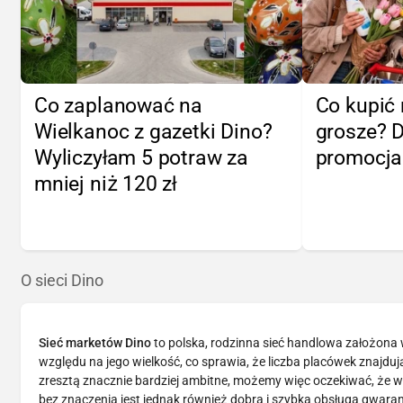
Co zaplanować na
Co kupić 
Wielkanoc z gazetki Dino?
grosze? 
Wyliczyłam 5 potraw za
promocj
mniej niż 120 zł
O sieci Dino
Sieć marketów Dino
to polska, rodzinna sieć handlowa założona
względu na jego wielkość, co sprawia, że liczba placówek znajdując
zresztą znacznie bardziej ambitne, możemy więc oczekiwać, że w 
bez znaczenia jest jednak również dobra i szybka obsługa gwar