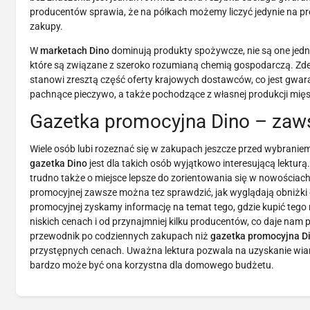
producentów sprawia, że na półkach możemy liczyć jedynie na prod
zakupy.
W
marketach Dino
dominują produkty spożywcze, nie są one jednak
które są związane z szeroko rozumianą chemią gospodarczą. Zd
stanowi zresztą część oferty krajowych dostawców, co jest gwar
pachnące pieczywo, a także pochodzące z własnej produkcji mięso
Gazetka promocyjna Dino – zaws
Wiele osób lubi rozeznać się w zakupach jeszcze przed wybraniem
gazetka Dino
jest dla takich osób wyjątkowo interesującą lektu
trudno także o miejsce lepsze do zorientowania się w nowościac
promocyjnej zawsze można tez sprawdzić, jak wyglądają obniżki 
promocyjnej zyskamy informację na temat tego, gdzie kupić tego
niskich cenach i od przynajmniej kilku producentów, co daje na
przewodnik po codziennych zakupach niż
gazetka promocyjna D
przystępnych cenach. Uważna lektura pozwala na uzyskanie wiarygo
bardzo może być ona korzystna dla domowego budżetu.