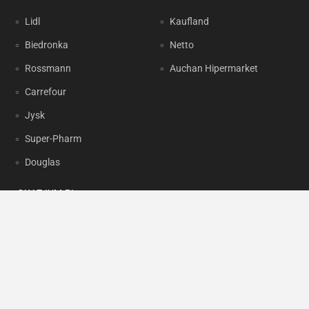
Lidl
Kaufland
Biedronka
Netto
Rossmann
Auchan Hipermarket
Carrefour
Jysk
Super-Pharm
Douglas
OKAZJUM.PL
Kontakt
Reklama
Prywatność
Korzystanie z portalu oznacza akceptację
Regulaminu
oraz
Polityki
prywatności
.
Ustawienia preferencji
.
Copyright by
INTERIA.PL
1999-2026. Wszystkie prawa zastrzeżone.