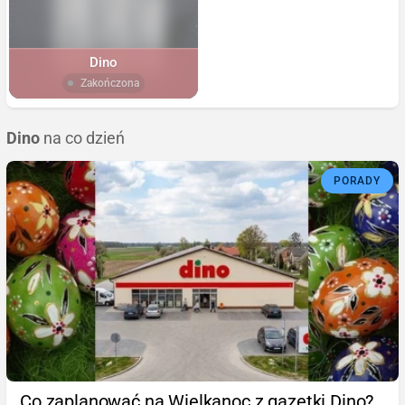
Dino
Zakończona
Dino
na co dzień
PORADY
Co zaplanować na Wielkanoc z gazetki Dino?