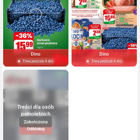
Dino
Dino
Trwa jeszcze 4 dni
Trwa jeszcze 4 dni
NOWA
Treści dla osób
pełnoletnich
Odblokuj