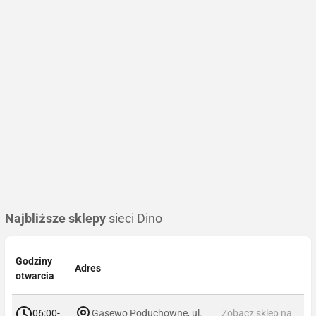
Najbliższe sklepy
sieci Dino
Godziny
Adres
otwarcia
06:00-
Gąsewo Poduchowne, ul.
Zobacz sklep na