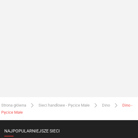
Strona główna
Sieci handlowe - Pęcice Małe
Dino
Dino -
Pęcice Małe
NAJPOPULARNIEJSZE SIECI