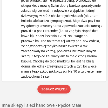
jeden produkt się nie zgadza z ceną. Wchodząc do
sklepu kiedy mówię Dzień dobry bardzo sporadycznie
zdarza się, że ktoś mi odpowie z wyjątkiem jednej
dziewczyny w krótkich ciemnych włosach (nie znam
imienia, ale bardzo sympatyczna). Moje dwa psy i kot
wylądowały u weterynarza z powodu zatrucia karmą z
puszki dla psa Pretender (kotka zdążyła złapać dwa
kawałki). Koszt leczenia 120zł. Na uwagę do
pracownika Dino na temat tej karmy pani stwierdziła,
że najwidoczniej to tylko nasze zwierzaki tak
zareagowały na karmę, ponieważ nie miała innych
skarg. Z tego co zauważyłam to mało kto tą karmę
kupuje. Chodzę do tego marketu, bo jest najbliżej
domu, ale jednak zrezygnuję z tych wizyt, bo więcej
mam z tego szkód jak korzyści. Na 10 wizyt jestem nie
zadowolona 9 razy.
ZOBACZ WIĘCEJ
Inne sklepy i sieci handlowe - Pęcice Małe