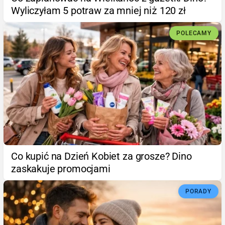
Wyliczyłam 5 potraw za mniej niż 120 zł
POLECAMY
Co kupić na Dzień Kobiet za grosze? Dino
zaskakuje promocjami
PORADY