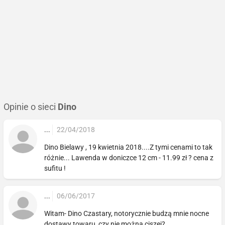
Opinie o sieci
Dino
...
22/04/2018
Dino Bielawy , 19 kwietnia 2018....Z tymi cenami to tak
różnie... Lawenda w doniczce 12 cm - 11.99 zł ? cena z
sufitu !
...
06/06/2017
Witam- Dino Czastary, notorycznie budzą mnie nocne
dostawy towaru, czy nie można ciszej?