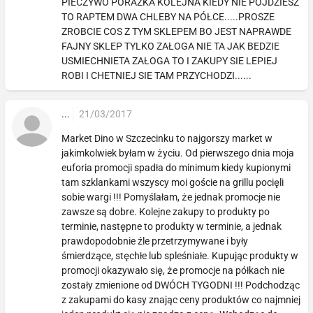
PIECZYWO PORAZKA KOLEJNA KIEDY NIE POJDZIESZ
TO RAPTEM DWA CHLEBY NA PÓŁCE.....PROSZE
ZROBCIE COS Z TYM SKLEPEM BO JEST NAPRAWDE
FAJNY SKLEP TYLKO ZAŁOGA NIE TA JAK BEDZIE
USMIECHNIETA ZAŁOGA TO I ZAKUPY SIE LEPIEJ
ROBI I CHETNIEJ SIE TAM PRZYCHODZI......
...
21/03/2017
Market Dino w Szczecinku to najgorszy market w
jakimkolwiek byłam w życiu. Od pierwszego dnia moja
euforia promocji spadła do minimum kiedy kupionymi
tam szklankami wszyscy moi goście na grillu pocięli
sobie wargi !!! Pomyślałam, że jednak promocje nie
zawsze są dobre. Kolejne zakupy to produkty po
terminie, następne to produkty w terminie, a jednak
prawdopodobnie źle przetrzymywane i były
śmierdzące, stęchłe lub spleśniałe. Kupując produkty w
promocji okazywało się, że promocje na półkach nie
zostały zmienione od DWÓCH TYGODNI !!! Podchodząc
z zakupami do kasy znając ceny produktów co najmniej