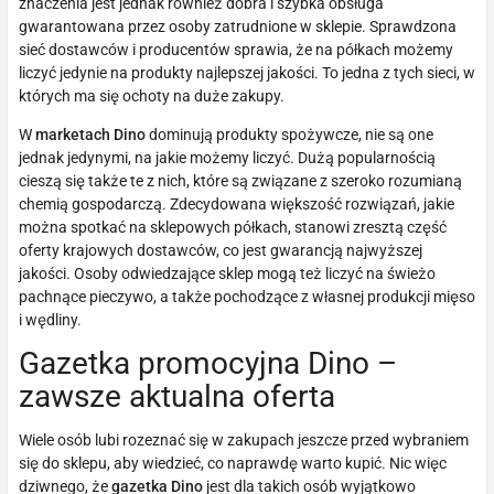
znaczenia jest jednak również dobra i szybka obsługa
gwarantowana przez osoby zatrudnione w sklepie. Sprawdzona
sieć dostawców i producentów sprawia, że na półkach możemy
liczyć jedynie na produkty najlepszej jakości. To jedna z tych sieci, w
których ma się ochoty na duże zakupy.
W
marketach Dino
dominują produkty spożywcze, nie są one
jednak jedynymi, na jakie możemy liczyć. Dużą popularnością
cieszą się także te z nich, które są związane z szeroko rozumianą
chemią gospodarczą. Zdecydowana większość rozwiązań, jakie
można spotkać na sklepowych półkach, stanowi zresztą część
oferty krajowych dostawców, co jest gwarancją najwyższej
jakości. Osoby odwiedzające sklep mogą też liczyć na świeżo
pachnące pieczywo, a także pochodzące z własnej produkcji mięso
i wędliny.
Gazetka promocyjna Dino –
zawsze aktualna oferta
Wiele osób lubi rozeznać się w zakupach jeszcze przed wybraniem
się do sklepu, aby wiedzieć, co naprawdę warto kupić. Nic więc
dziwnego, że
gazetka Dino
jest dla takich osób wyjątkowo