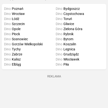
Dino
Poznań
Dino
Bydgoszcz
Dino
Wrocław
Dino
Częstochowa
Dino
Łódź
Dino
Toruń
Dino
Szczecin
Dino
Gliwice
Dino
Opole
Dino
Zielona Góra
Dino
Płock
Dino
Rybnik
Dino
Sosnowiec
Dino
Bytom
Dino
Gorzów Wielkopolski
Dino
Koszalin
Dino
Tychy
Dino
Legnica
Dino
Zabrze
Dino
Grudziądz
Dino
Kalisz
Dino
Włocławek
Dino
Elbląg
Dino
Piła
REKLAMA