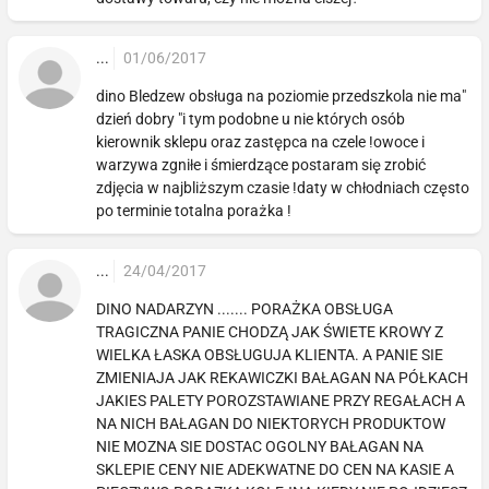
...
01/06/2017
dino Bledzew obsługa na poziomie przedszkola nie ma"
dzień dobry "i tym podobne u nie których osób
kierownik sklepu oraz zastępca na czele !owoce i
warzywa zgniłe i śmierdzące postaram się zrobić
zdjęcia w najbliższym czasie !daty w chłodniach często
po terminie totalna porażka !
...
24/04/2017
DINO NADARZYN ....... PORAŻKA OBSŁUGA
TRAGICZNA PANIE CHODZĄ JAK ŚWIETE KROWY Z
WIELKA ŁASKA OBSŁUGUJA KLIENTA. A PANIE SIE
ZMIENIAJA JAK REKAWICZKI BAŁAGAN NA PÓŁKACH
JAKIES PALETY POROZSTAWIANE PRZY REGAŁACH A
NA NICH BAŁAGAN DO NIEKTORYCH PRODUKTOW
NIE MOZNA SIE DOSTAC OGOLNY BAŁAGAN NA
SKLEPIE CENY NIE ADEKWATNE DO CEN NA KASIE A