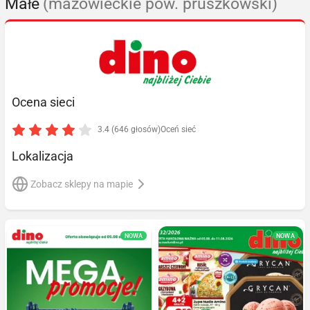
Małe
(mazowieckie pow. pruszkowski)
Ocena sieci
3.4 (646 głosów)
Oceń sieć
Lokalizacja
Zobacz sklepy na mapie
NOWA
NOWA