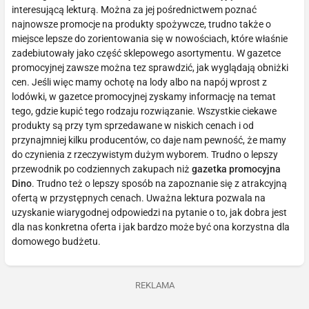
interesującą lekturą. Można za jej pośrednictwem poznać
najnowsze promocje na produkty spożywcze, trudno także o
miejsce lepsze do zorientowania się w nowościach, które właśnie
zadebiutowały jako część sklepowego asortymentu. W gazetce
promocyjnej zawsze można tez sprawdzić, jak wyglądają obniżki
cen. Jeśli więc mamy ochotę na lody albo na napój wprost z
lodówki, w gazetce promocyjnej zyskamy informację na temat
tego, gdzie kupić tego rodzaju rozwiązanie. Wszystkie ciekawe
produkty są przy tym sprzedawane w niskich cenach i od
przynajmniej kilku producentów, co daje nam pewność, że mamy
do czynienia z rzeczywistym dużym wyborem. Trudno o lepszy
przewodnik po codziennych zakupach niż
gazetka promocyjna
Dino
. Trudno też o lepszy sposób na zapoznanie się z atrakcyjną
ofertą w przystępnych cenach. Uważna lektura pozwala na
uzyskanie wiarygodnej odpowiedzi na pytanie o to, jak dobra jest
dla nas konkretna oferta i jak bardzo może być ona korzystna dla
domowego budżetu.
REKLAMA