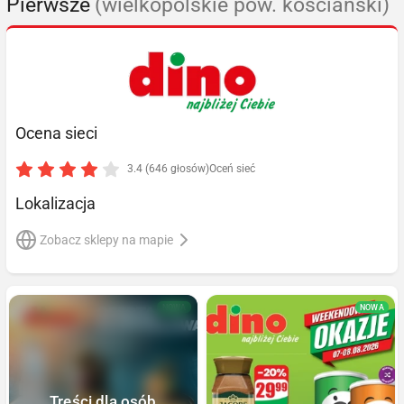
Pierwsze
(wielkopolskie pow. kościański)
Ocena sieci
3.4 (646 głosów)
Oceń sieć
Lokalizacja
Zobacz sklepy na mapie
NOWA
NOWA
Treści dla osób