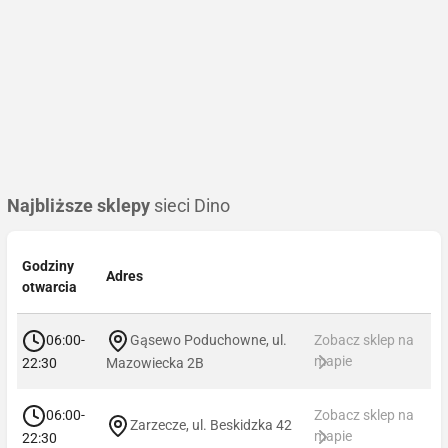
Najbliższe sklepy
sieci Dino
Godziny
Adres
otwarcia
06:00-
Gąsewo Poduchowne, ul.
Zobacz sklep na
mapie
22:30
Mazowiecka 2B
06:00-
Zobacz sklep na
Zarzecze, ul. Beskidzka 42
mapie
22:30