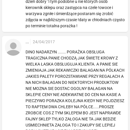
dzień dobry "i tym podobne u nie których osób
kierownik sklepu oraz zastępca na czele !owoce i
warzywa zgniłe i śmierdzące postaram się zrobić
zdjęcia w najbliższym czasie !daty w chłodniach często
po terminie totalna porażka !
...
24/04/2017
DINO NADARZYN ....... PORAŻKA OBSŁUGA
TRAGICZNA PANIE CHODZĄ JAK ŚWIETE KROWY Z
WIELKA ŁASKA OBSŁUGUJA KLIENTA. A PANIE SIE
ZMIENIAJA JAK REKAWICZKI BAŁAGAN NA PÓŁKACH
JAKIES PALETY POROZSTAWIANE PRZY REGAŁACH A
NA NICH BAŁAGAN DO NIEKTORYCH PRODUKTOW
NIE MOZNA SIE DOSTAC OGOLNY BAŁAGAN NA
SKLEPIE CENY NIE ADEKWATNE DO CEN NA KASIE A
PIECZYWO PORAZKA KOLEJNA KIEDY NIE POJDZIESZ
TO RAPTEM DWA CHLEBY NA PÓŁCE.....PROSZE
ZROBCIE COS Z TYM SKLEPEM BO JEST NAPRAWDE
FAJNY SKLEP TYLKO ZAŁOGA NIE TA JAK BEDZIE
USMIECHNIETA ZAŁOGA TO I ZAKUPY SIE LEPIEJ