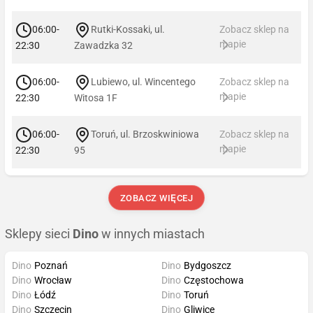
06:00-
Rutki-Kossaki, ul.
Zobacz sklep na
mapie
22:30
Zawadzka 32
06:00-
Lubiewo, ul. Wincentego
Zobacz sklep na
mapie
22:30
Witosa 1F
06:00-
Toruń, ul. Brzoskwiniowa
Zobacz sklep na
mapie
22:30
95
ZOBACZ WIĘCEJ
Sklepy sieci
Dino
w innych miastach
Dino
Poznań
Dino
Bydgoszcz
Dino
Wrocław
Dino
Częstochowa
Dino
Łódź
Dino
Toruń
Dino
Szczecin
Dino
Gliwice