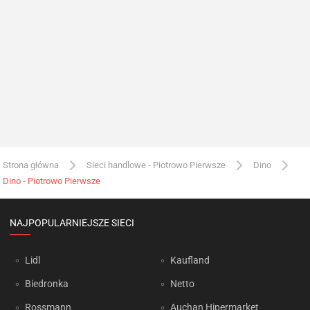
Strona główna
Sieci handlowe - Piotrowo Pierwsze
Dino
Dino - Piotrowo Pierwsze
NAJPOPULARNIEJSZE SIECI
Lidl
Kaufland
Biedronka
Netto
Rossmann
Auchan Hipermarket