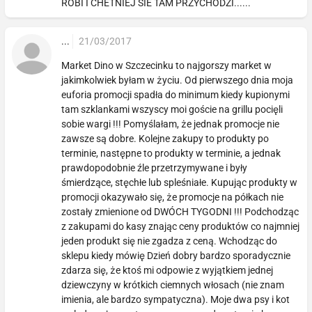
ROBI I CHETNIEJ SIE TAM PRZYCHODZI......
...
21/03/2017
Market Dino w Szczecinku to najgorszy market w
jakimkolwiek byłam w życiu. Od pierwszego dnia moja
euforia promocji spadła do minimum kiedy kupionymi
tam szklankami wszyscy moi goście na grillu pocięli
sobie wargi !!! Pomyślałam, że jednak promocje nie
zawsze są dobre. Kolejne zakupy to produkty po
terminie, następne to produkty w terminie, a jednak
prawdopodobnie źle przetrzymywane i były
śmierdzące, stęchłe lub spleśniałe. Kupując produkty w
promocji okazywało się, że promocje na półkach nie
zostały zmienione od DWÓCH TYGODNI !!! Podchodząc
z zakupami do kasy znając ceny produktów co najmniej
jeden produkt się nie zgadza z ceną. Wchodząc do
sklepu kiedy mówię Dzień dobry bardzo sporadycznie
zdarza się, że ktoś mi odpowie z wyjątkiem jednej
dziewczyny w krótkich ciemnych włosach (nie znam
imienia, ale bardzo sympatyczna). Moje dwa psy i kot