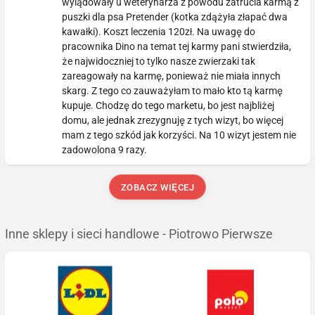
wylądowały u weterynarza z powodu zatrucia karmą z
puszki dla psa Pretender (kotka zdążyła złapać dwa
kawałki). Koszt leczenia 120zł. Na uwagę do
pracownika Dino na temat tej karmy pani stwierdziła,
że najwidoczniej to tylko nasze zwierzaki tak
zareagowały na karmę, ponieważ nie miała innych
skarg. Z tego co zauważyłam to mało kto tą karmę
kupuje. Chodzę do tego marketu, bo jest najbliżej
domu, ale jednak zrezygnuję z tych wizyt, bo więcej
mam z tego szkód jak korzyści. Na 10 wizyt jestem nie
zadowolona 9 razy.
ZOBACZ WIĘCEJ
Inne sklepy i sieci handlowe - Piotrowo Pierwsze