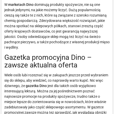
W
marketach Dino
dominują produkty spożywcze, nie są one
jednak jedynymi, na jakie możemy liczyć. Dużą popularnością
cieszą się także te z nich, które są związane z szeroko rozumianą
chemią gospodarczą. Zdecydowana większość rozwiązań, jakie
można spotkać na sklepowych półkach, stanowi zresztą część
oferty krajowych dostawców, co jest gwarancją najwyższej
jakości. Osoby odwiedzające sklep mogą też liczyć na świeżo
pachnące pieczywo, a także pochodzące z własnej produkcji mięso
i wędliny.
Gazetka promocyjna Dino –
zawsze aktualna oferta
Wiele osób lubi rozeznać się w zakupach jeszcze przed wybraniem
się do sklepu, aby wiedzieć, co naprawdę warto kupić. Nic więc
dziwnego, że
gazetka Dino
jest dla takich osób wyjątkowo
interesującą lekturą. Można za jej pośrednictwem poznać
najnowsze promocje na produkty spożywcze, trudno także o
miejsce lepsze do zorientowania się w nowościach, które właśnie
zadebiutowały jako część sklepowego asortymentu. W gazetce
promocyjnej zawsze można tez sprawdzić, jak wyglądają obniżki