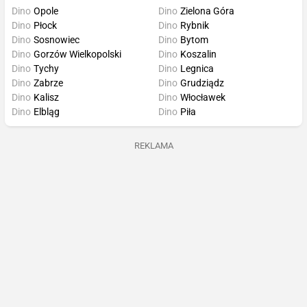
Dino
Opole
Dino
Zielona Góra
Dino
Płock
Dino
Rybnik
Dino
Sosnowiec
Dino
Bytom
Dino
Gorzów Wielkopolski
Dino
Koszalin
Dino
Tychy
Dino
Legnica
Dino
Zabrze
Dino
Grudziądz
Dino
Kalisz
Dino
Włocławek
Dino
Elbląg
Dino
Piła
REKLAMA