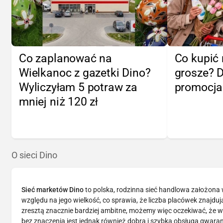
Co zaplanować na
Co kupić 
Wielkanoc z gazetki Dino?
grosze? 
Wyliczyłam 5 potraw za
promocj
mniej niż 120 zł
O sieci Dino
Sieć marketów Dino
to polska, rodzinna sieć handlowa założona
względu na jego wielkość, co sprawia, że liczba placówek znajdując
zresztą znacznie bardziej ambitne, możemy więc oczekiwać, że w 
bez znaczenia jest jednak również dobra i szybka obsługa gwar