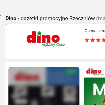
A
Dino
- gazetki promocyjne Rzeczniów
(ma
Ocena siec
NOWA