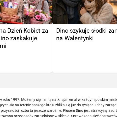
na Dzień Kobiet za
Dino szykuje słodki z
Dino zaskakuje
na Walentynki
ami
 w roku 1997. Możemy się na nią natknąć niemal w każdym polskim mieśc
ych się na terenie naszego kraju zbliża się już do tysiąca. Plany zarządu
przyszłości liczba ta jeszcze wzrośnie. Plusem
Dino
jest atrakcyjny asor
antowana przez osoby zatrudnione w sklepie. Sprawdzona sieć dostawców