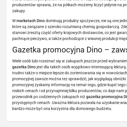
producentów sprawia, że na półkach możemy liczyć jedynie na prod
zakupy.
W
marketach Dino
dominują produkty spożywcze, nie są one jednak
które są związane z szeroko rozumianą chemią gospodarczą. Zd
stanowi zresztą część oferty krajowych dostawców, co jest gwar
pachnące pieczywo, a także pochodzące z własnej produkcji mięso
Gazetka promocyjna Dino – zaws
Wiele osób lubi rozeznać się w zakupach jeszcze przed wybraniem
gazetka Dino
jest dla takich osób wyjątkowo interesującą lektu
trudno także o miejsce lepsze do zorientowania się w nowościac
promocyjnej zawsze można tez sprawdzić, jak wyglądają obniżki 
promocyjnej zyskamy informację na temat tego, gdzie kupić tego
niskich cenach i od przynajmniej kilku producentów, co daje na
przewodnik po codziennych zakupach niż
gazetka promocyjna D
przystępnych cenach. Uważna lektura pozwala na uzyskanie wiarygo
bardzo może być ona korzystna dla domowego budżetu.