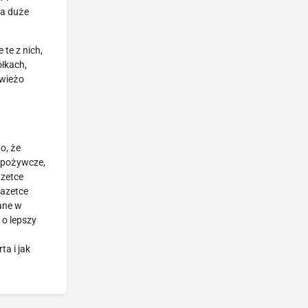
na duże
te z nich,
łkach,
świeżo
o, że
 spożywcze,
azetce
gazetce
ane w
 o lepszy
a i jak