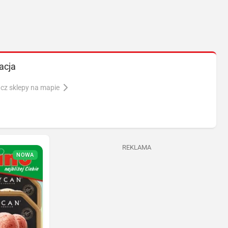
acja
cz sklepy na mapie
REKLAMA
NOWA