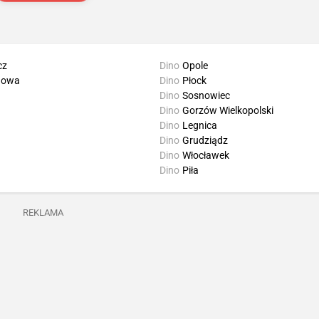
cz
Dino
Opole
howa
Dino
Płock
Dino
Sosnowiec
Dino
Gorzów Wielkopolski
Dino
Legnica
Dino
Grudziądz
Dino
Włocławek
Dino
Piła
REKLAMA