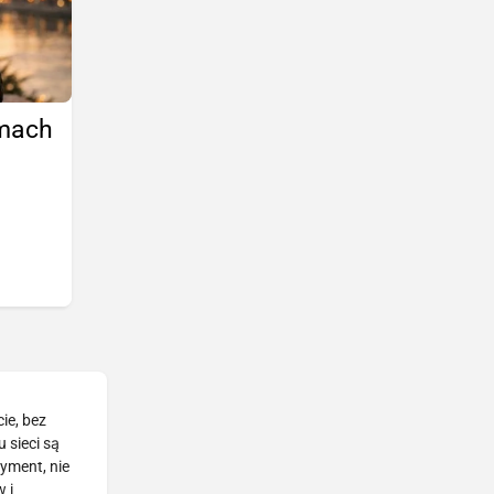
amach
ie, bez
 sieci są
tyment, nie
 i