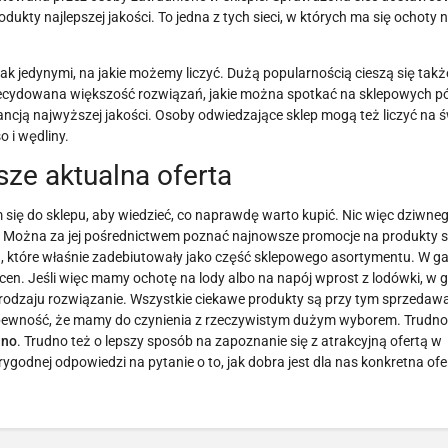
ukty najlepszej jakości. To jedna z tych sieci, w których ma się ochoty 
 jedynymi, na jakie możemy liczyć. Dużą popularnością cieszą się także 
ecydowana większość rozwiązań, jakie można spotkać na sklepowych pó
ancją najwyższej jakości. Osoby odwiedzające sklep mogą też liczyć na 
 i wędliny.
ze aktualna oferta
 się do sklepu, aby wiedzieć, co naprawdę warto kupić. Nic więc dziwneg
rą. Można za jej pośrednictwem poznać najnowsze promocje na produkty
h, które właśnie zadebiutowały jako część sklepowego asortymentu. W g
cen. Jeśli więc mamy ochotę na lody albo na napój wprost z lodówki, w 
 rodzaju rozwiązanie. Wszystkie ciekawe produkty są przy tym sprzedaw
m pewność, że mamy do czynienia z rzeczywistym dużym wyborem. Trudno
ino
. Trudno też o lepszy sposób na zapoznanie się z atrakcyjną ofertą w
dnej odpowiedzi na pytanie o to, jak dobra jest dla nas konkretna ofert