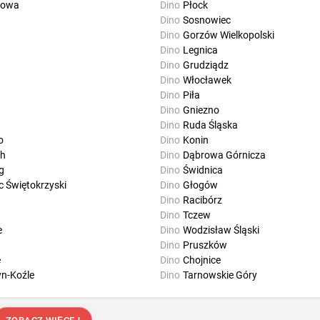
howa
Dino
Płock
Dino
Sosnowiec
Dino
Gorzów Wielkopolski
Dino
Legnica
Dino
Grudziądz
Dino
Włocławek
Dino
Piła
Dino
Gniezno
Dino
Ruda Śląska
o
Dino
Konin
ch
Dino
Dąbrowa Górnicza
g
Dino
Świdnica
c Świętokrzyski
Dino
Głogów
Dino
Racibórz
Dino
Tczew
e
Dino
Wodzisław Śląski
Dino
Pruszków
e
Dino
Chojnice
yn-Koźle
Dino
Tarnowskie Góry