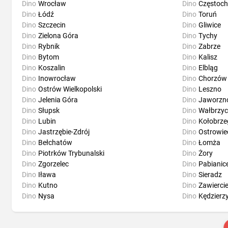
Dino
Wrocław
Dino
Częstoc
Dino
Łódź
Dino
Toruń
Dino
Szczecin
Dino
Gliwice
Dino
Zielona Góra
Dino
Tychy
Dino
Rybnik
Dino
Zabrze
Dino
Bytom
Dino
Kalisz
Dino
Koszalin
Dino
Elbląg
Dino
Inowrocław
Dino
Chorzów
Dino
Ostrów Wielkopolski
Dino
Leszno
Dino
Jelenia Góra
Dino
Jaworzn
Dino
Słupsk
Dino
Wałbrzy
Dino
Lubin
Dino
Kołobrze
Dino
Jastrzębie-Zdrój
Dino
Ostrowie
Dino
Bełchatów
Dino
Łomża
Dino
Piotrków Trybunalski
Dino
Żory
Dino
Zgorzelec
Dino
Pabianic
Dino
Iława
Dino
Sieradz
Dino
Kutno
Dino
Zawierci
Dino
Nysa
Dino
Kędzierz