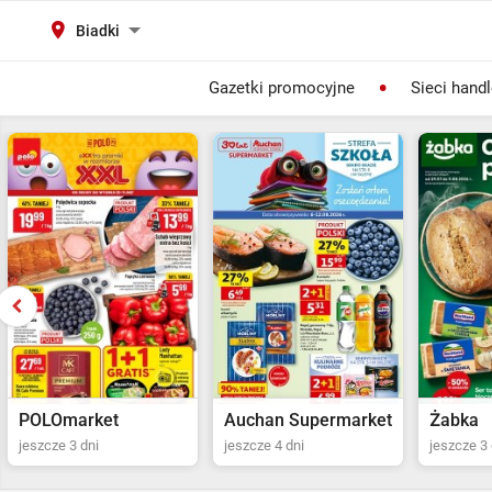
Biadki
Gazetki promocyjne
Sieci hand
Auchan Supermarket
Żabka
POLOma
jeszcze 4 dni
jeszcze 3 dni
Ostatni dz