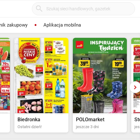
nik zakupowy
Aplikacja mobilna
POLOmarket
Stokrotka Supermarket
Bi
jeszcze 3 dni
jeszcze 4 dni
za 