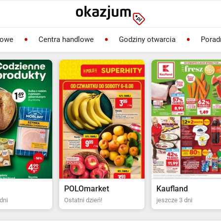
lowe
Centra handlowe
Godziny otwarcia
Porad
rket
Kaufland
Biedronka
ień!
jeszcze 3 dni
Ostatni dzień!