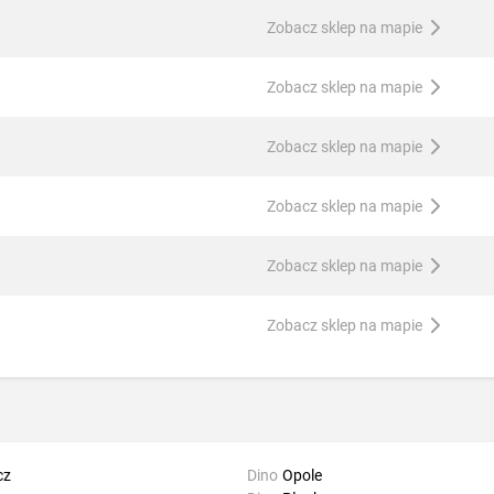
Zobacz sklep na mapie
Zobacz sklep na mapie
Zobacz sklep na mapie
Zobacz sklep na mapie
Zobacz sklep na mapie
Zobacz sklep na mapie
cz
Dino
Opole