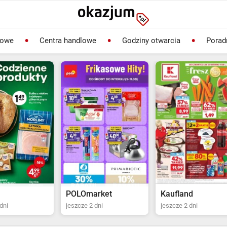
lowe
Centra handlowe
Godziny otwarcia
Porad
rket
Kaufland
Biedronka
dni
jeszcze 2 dni
jeszcze 22 dni