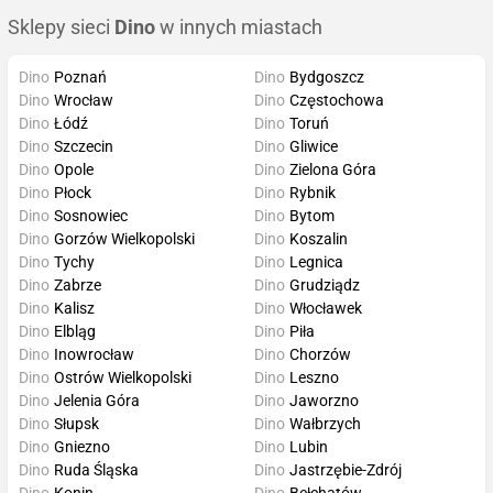
Sklepy sieci
Dino
w innych miastach
Dino
Poznań
Dino
Bydgoszcz
Dino
Wrocław
Dino
Częstochowa
Dino
Łódź
Dino
Toruń
Dino
Szczecin
Dino
Gliwice
Dino
Opole
Dino
Zielona Góra
Dino
Płock
Dino
Rybnik
Dino
Sosnowiec
Dino
Bytom
Dino
Gorzów Wielkopolski
Dino
Koszalin
Dino
Tychy
Dino
Legnica
Dino
Zabrze
Dino
Grudziądz
Dino
Kalisz
Dino
Włocławek
Dino
Elbląg
Dino
Piła
Dino
Inowrocław
Dino
Chorzów
Dino
Ostrów Wielkopolski
Dino
Leszno
Dino
Jelenia Góra
Dino
Jaworzno
Dino
Słupsk
Dino
Wałbrzych
Dino
Gniezno
Dino
Lubin
Dino
Ruda Śląska
Dino
Jastrzębie-Zdrój
Dino
Konin
Dino
Bełchatów