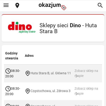
Sklepy sieci
Dino
- Huta
Stara B
Godziny
Adres
otwarcia
08:30-
Zobacz sklep na
Huta Stara B, ul. Główna 11
mapie
20:00
08:30-
Zobacz sklep na
Częstochowa, ul. Zdrowa 3
mapie
20:00