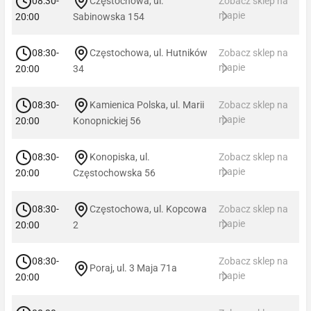
08:30-
Częstochowa, ul.
Zobacz sklep na
mapie
20:00
Sabinowska 154
08:30-
Częstochowa, ul. Hutników
Zobacz sklep na
mapie
20:00
34
08:30-
Kamienica Polska, ul. Marii
Zobacz sklep na
mapie
20:00
Konopnickiej 56
08:30-
Konopiska, ul.
Zobacz sklep na
mapie
20:00
Częstochowska 56
08:30-
Częstochowa, ul. Kopcowa
Zobacz sklep na
mapie
20:00
2
08:30-
Zobacz sklep na
Poraj, ul. 3 Maja 71a
mapie
20:00