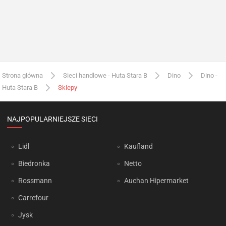
Strona główna
Sieci handlowe - Huta Stara B
Dino
Dino -
Huta Stara B
Sklepy
NAJPOPULARNIEJSZE SIECI
Lidl
Kaufland
Biedronka
Netto
Rossmann
Auchan Hipermarket
Carrefour
Jysk