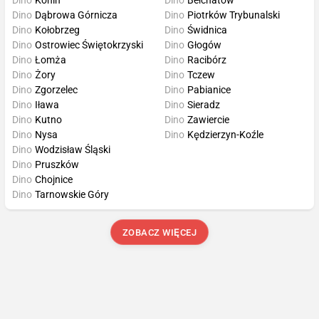
Dino
Dąbrowa Górnicza
Dino
Piotrków Trybunalski
Dino
Kołobrzeg
Dino
Świdnica
Dino
Ostrowiec Świętokrzyski
Dino
Głogów
Dino
Łomża
Dino
Racibórz
Dino
Żory
Dino
Tczew
Dino
Zgorzelec
Dino
Pabianice
Dino
Iława
Dino
Sieradz
Dino
Kutno
Dino
Zawiercie
Dino
Nysa
Dino
Kędzierzyn-Koźle
Dino
Wodzisław Śląski
Dino
Pruszków
Dino
Chojnice
Dino
Tarnowskie Góry
ZOBACZ WIĘCEJ