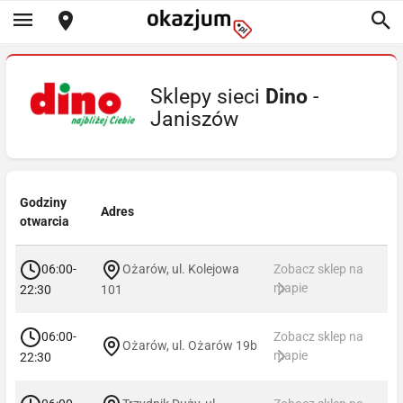
Sklepy sieci
Dino
-
Janiszów
Godziny
Adres
otwarcia
06:00-
Ożarów, ul. Kolejowa
Zobacz sklep na
mapie
22:30
101
06:00-
Zobacz sklep na
Ożarów, ul. Ożarów 19b
mapie
22:30