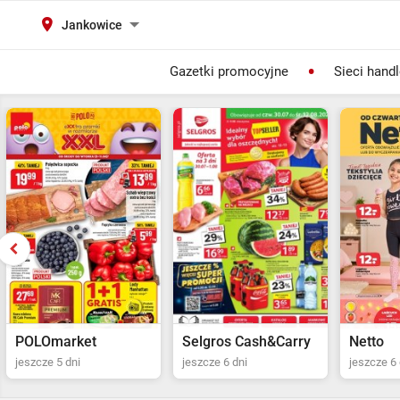
Jankowice
Gazetki promocyjne
Sieci hand
Selgros Cash&Carry
Netto
POLOma
jeszcze 6 dni
jeszcze 6 dni
jeszcze 5 