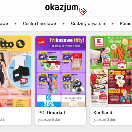
lowe
Centra handlowe
Godziny otwarcia
Porad
rket
Kaufland
Biedronka
dni
jeszcze 5 dni
jeszcze 2 dni