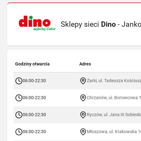
Sklepy sieci
Dino
- Jank
Godziny otwarcia
Adres
06:00-22:30
Żarki, ul. Tadeusza Kościus
06:00-22:30
Chrzanów, ul. Borowcowa 
06:00-22:30
Ryczów, ul. Jana III Sobiesk
06:00-22:30
Młoszowa, ul. Krakowska 