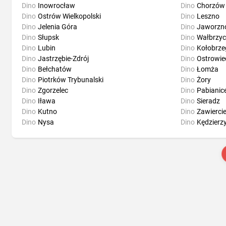
Dino
Inowrocław
Dino
Chorzów
Dino
Ostrów Wielkopolski
Dino
Leszno
Dino
Jelenia Góra
Dino
Jaworzn
Dino
Słupsk
Dino
Wałbrzy
Dino
Lubin
Dino
Kołobrze
Dino
Jastrzębie-Zdrój
Dino
Ostrowie
Dino
Bełchatów
Dino
Łomża
Dino
Piotrków Trybunalski
Dino
Żory
Dino
Zgorzelec
Dino
Pabianic
Dino
Iława
Dino
Sieradz
Dino
Kutno
Dino
Zawierci
Dino
Nysa
Dino
Kędzierz