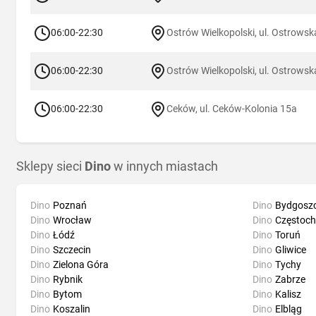
06:00-22:30
Ostrów Wielkopolski, ul. Ostrowsk
06:00-22:30
Ostrów Wielkopolski, ul. Ostrowsk
06:00-22:30
Ceków, ul. Ceków-Kolonia 15a
Sklepy sieci
Dino
w innych miastach
Dino
Poznań
Dino
Bydgosz
Dino
Wrocław
Dino
Częstoc
Dino
Łódź
Dino
Toruń
Dino
Szczecin
Dino
Gliwice
Dino
Zielona Góra
Dino
Tychy
Dino
Rybnik
Dino
Zabrze
Dino
Bytom
Dino
Kalisz
Dino
Koszalin
Dino
Elbląg