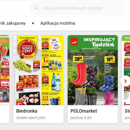
nik zakupowy
Aplikacja mobilna
POLOmarket
Stokrotka Supermarket
P
jeszcze 4 dni
jeszcze 5 dni
ost