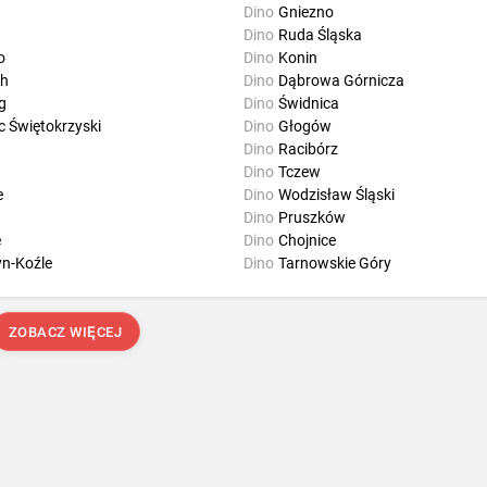
Dino
Gniezno
Dino
Ruda Śląska
o
Dino
Konin
ch
Dino
Dąbrowa Górnicza
g
Dino
Świdnica
c Świętokrzyski
Dino
Głogów
Dino
Racibórz
Dino
Tczew
e
Dino
Wodzisław Śląski
Dino
Pruszków
e
Dino
Chojnice
yn-Koźle
Dino
Tarnowskie Góry
ZOBACZ WIĘCEJ