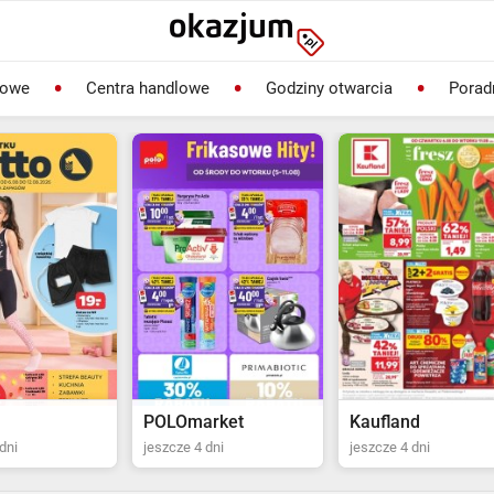
lowe
Centra handlowe
Godziny otwarcia
Porad
rket
Kaufland
Biedronka
dni
jeszcze 4 dni
ostatni dzień jutro