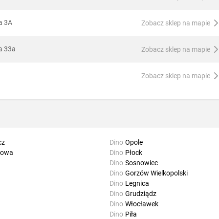
a 3A
Zobacz sklep na mapie
a 33a
Zobacz sklep na mapie
Zobacz sklep na mapie
cz
Dino
Opole
howa
Dino
Płock
Dino
Sosnowiec
Dino
Gorzów Wielkopolski
Dino
Legnica
Dino
Grudziądz
Dino
Włocławek
Dino
Piła