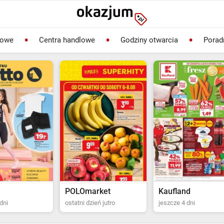
lowe
Centra handlowe
Godziny otwarcia
Porad
rket
Kaufland
Biedronka
ień jutro
jeszcze 4 dni
ostatni dzień jutro