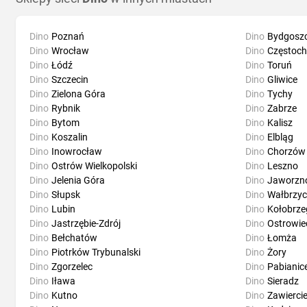
Dino
Poznań
Dino
Bydgosz
Dino
Wrocław
Dino
Częstoc
Dino
Łódź
Dino
Toruń
Dino
Szczecin
Dino
Gliwice
Dino
Zielona Góra
Dino
Tychy
Dino
Rybnik
Dino
Zabrze
Dino
Bytom
Dino
Kalisz
Dino
Koszalin
Dino
Elbląg
Dino
Inowrocław
Dino
Chorzów
Dino
Ostrów Wielkopolski
Dino
Leszno
Dino
Jelenia Góra
Dino
Jaworzn
Dino
Słupsk
Dino
Wałbrzy
Dino
Lubin
Dino
Kołobrze
Dino
Jastrzębie-Zdrój
Dino
Ostrowie
Dino
Bełchatów
Dino
Łomża
Dino
Piotrków Trybunalski
Dino
Żory
Dino
Zgorzelec
Dino
Pabianic
Dino
Iława
Dino
Sieradz
Dino
Kutno
Dino
Zawierci