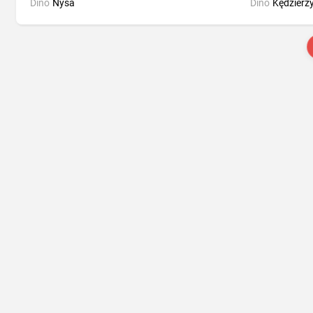
Dino
Nysa
Dino
Kędzierz