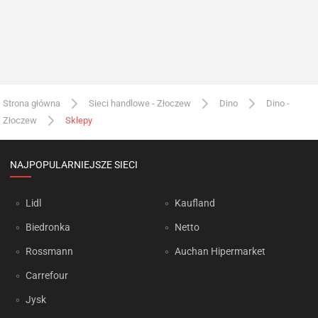
Strona główna
Sieci handlowe - Złoczew
Dino
Dino -
Złoczew
Sklepy
NAJPOPULARNIEJSZE SIECI
Lidl
Kaufland
Biedronka
Netto
Rossmann
Auchan Hipermarket
Carrefour
Jysk