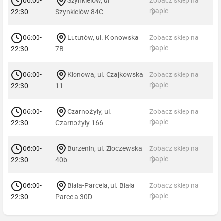
06:00-
Szynkielów, ul.
Zobacz sklep na
mapie
22:30
Szynkielów 84C
06:00-
Lututów, ul. Klonowska
Zobacz sklep na
mapie
22:30
7B
06:00-
Klonowa, ul. Czajkowska
Zobacz sklep na
mapie
22:30
11
06:00-
Czarnożyły, ul.
Zobacz sklep na
mapie
22:30
Czarnożyły 166
06:00-
Burzenin, ul. Złoczewska
Zobacz sklep na
mapie
22:30
40b
06:00-
Biała-Parcela, ul. Biała
Zobacz sklep na
mapie
22:30
Parcela 30D