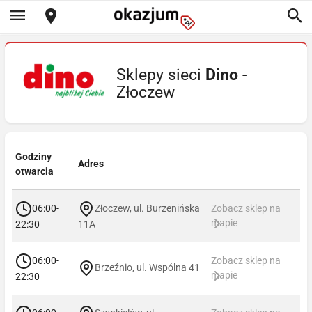
Sklepy sieci
Dino
-
Złoczew
Godziny
Adres
otwarcia
06:00-
Złoczew, ul. Burzenińska
Zobacz sklep na
mapie
22:30
11A
06:00-
Zobacz sklep na
Brzeźnio, ul. Wspólna 41
mapie
22:30