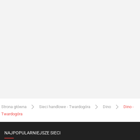
Strona główna
Sieci handlowe - Twardogóra
Dino
Dino -
Twardogóra
NAJPOPULARNIEJSZE SIECI