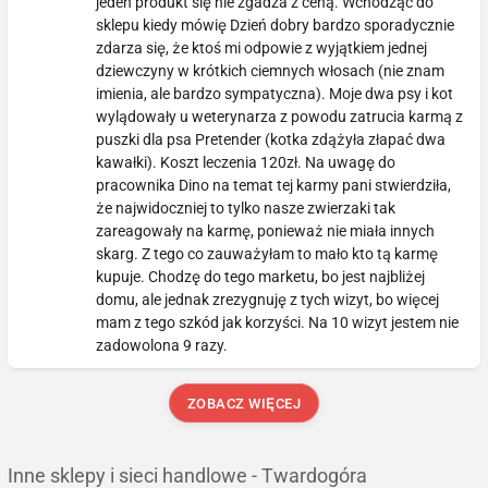
jeden produkt się nie zgadza z ceną. Wchodząc do
sklepu kiedy mówię Dzień dobry bardzo sporadycznie
zdarza się, że ktoś mi odpowie z wyjątkiem jednej
dziewczyny w krótkich ciemnych włosach (nie znam
imienia, ale bardzo sympatyczna). Moje dwa psy i kot
wylądowały u weterynarza z powodu zatrucia karmą z
puszki dla psa Pretender (kotka zdążyła złapać dwa
kawałki). Koszt leczenia 120zł. Na uwagę do
pracownika Dino na temat tej karmy pani stwierdziła,
że najwidoczniej to tylko nasze zwierzaki tak
zareagowały na karmę, ponieważ nie miała innych
skarg. Z tego co zauważyłam to mało kto tą karmę
kupuje. Chodzę do tego marketu, bo jest najbliżej
domu, ale jednak zrezygnuję z tych wizyt, bo więcej
mam z tego szkód jak korzyści. Na 10 wizyt jestem nie
zadowolona 9 razy.
ZOBACZ WIĘCEJ
Inne sklepy i sieci handlowe - Twardogóra