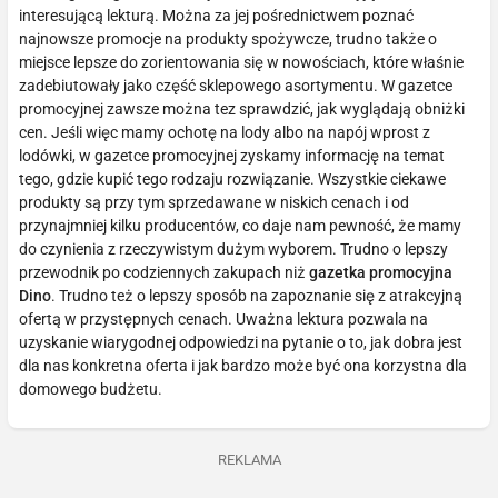
interesującą lekturą. Można za jej pośrednictwem poznać
najnowsze promocje na produkty spożywcze, trudno także o
miejsce lepsze do zorientowania się w nowościach, które właśnie
zadebiutowały jako część sklepowego asortymentu. W gazetce
promocyjnej zawsze można tez sprawdzić, jak wyglądają obniżki
cen. Jeśli więc mamy ochotę na lody albo na napój wprost z
lodówki, w gazetce promocyjnej zyskamy informację na temat
tego, gdzie kupić tego rodzaju rozwiązanie. Wszystkie ciekawe
produkty są przy tym sprzedawane w niskich cenach i od
przynajmniej kilku producentów, co daje nam pewność, że mamy
do czynienia z rzeczywistym dużym wyborem. Trudno o lepszy
przewodnik po codziennych zakupach niż
gazetka promocyjna
Dino
. Trudno też o lepszy sposób na zapoznanie się z atrakcyjną
ofertą w przystępnych cenach. Uważna lektura pozwala na
uzyskanie wiarygodnej odpowiedzi na pytanie o to, jak dobra jest
dla nas konkretna oferta i jak bardzo może być ona korzystna dla
domowego budżetu.
REKLAMA