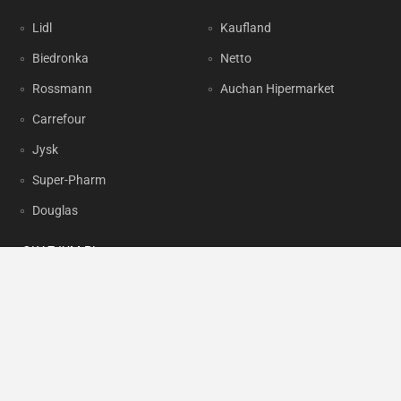
Lidl
Kaufland
Biedronka
Netto
Rossmann
Auchan Hipermarket
Carrefour
Jysk
Super-Pharm
Douglas
OKAZJUM.PL
Kontakt
Reklama
Prywatność
Korzystanie z portalu oznacza akceptację
Regulaminu
oraz
Polityki
prywatności
.
Ustawienia preferencji
.
Copyright by
INTERIA.PL
1999-2026. Wszystkie prawa zastrzeżone.