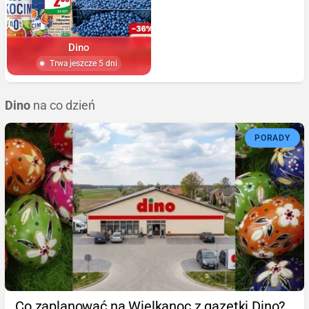
Dino
Trwa jeszcze 5 dni
Dino
na co dzień
PORADY
Co zaplanować na Wielkanoc z gazetki Dino?