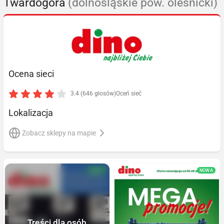
Twardogóra
(dolnośląskie pow. oleśnicki)
Ocena sieci
3.4 (646 głosów)
Oceń sieć
Lokalizacja
Zobacz sklepy na mapie
NOWA
NOWA
Treści dla osób