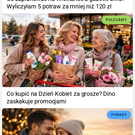
Wyliczyłam 5 potraw za mniej niż 120 zł
POLECAMY
Co kupić na Dzień Kobiet za grosze? Dino
zaskakuje promocjami
PORADY