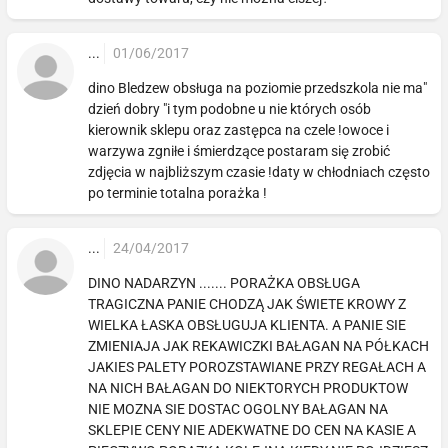
...
01/06/2017
dino Bledzew obsługa na poziomie przedszkola nie ma"
dzień dobry "i tym podobne u nie których osób
kierownik sklepu oraz zastępca na czele !owoce i
warzywa zgniłe i śmierdzące postaram się zrobić
zdjęcia w najbliższym czasie !daty w chłodniach często
po terminie totalna porażka !
...
24/04/2017
DINO NADARZYN ....... PORAŻKA OBSŁUGA
TRAGICZNA PANIE CHODZĄ JAK ŚWIETE KROWY Z
WIELKA ŁASKA OBSŁUGUJA KLIENTA. A PANIE SIE
ZMIENIAJA JAK REKAWICZKI BAŁAGAN NA PÓŁKACH
JAKIES PALETY POROZSTAWIANE PRZY REGAŁACH A
NA NICH BAŁAGAN DO NIEKTORYCH PRODUKTOW
NIE MOZNA SIE DOSTAC OGOLNY BAŁAGAN NA
SKLEPIE CENY NIE ADEKWATNE DO CEN NA KASIE A