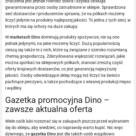
znaczenia jest jednak również dobra i szybka obsługa
gwarantowana przez osoby zatrudnione w sklepie. Sprawdzona
sieć dostawców i producentów sprawia, że na półkach możemy
liczyć jedynie na produkty najlepszej jakości. To jedna z tych sieci, w
których ma się ochoty na duże zakupy.
W
marketach Dino
dominują produkty spożywcze, nie są one
jednak jedynymi, na jakie możemy liczyć. Dużą popularnością
cieszą się także te z nich, które są związane z szeroko rozumianą
chemią gospodarczą. Zdecydowana większość rozwiązań, jakie
można spotkać na sklepowych półkach, stanowi zresztą część
oferty krajowych dostawców, co jest gwarancją najwyższej
jakości. Osoby odwiedzające sklep mogą też liczyć na świeżo
pachnące pieczywo, a także pochodzące z własnej produkcji mięso
i wędliny.
Gazetka promocyjna Dino –
zawsze aktualna oferta
Wiele osób lubi rozeznać się w zakupach jeszcze przed wybraniem
się do sklepu, aby wiedzieć, co naprawdę warto kupić. Nic więc
dziwnego, że
gazetka Dino
jest dla takich osób wyjątkowo