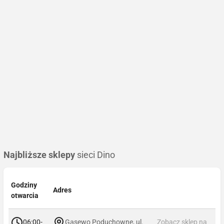
Najbliższe sklepy
sieci Dino
Godziny
Adres
otwarcia
06:00-
Gąsewo Poduchowne, ul.
Zobacz sklep na