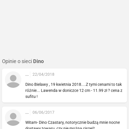
Opinie o sieci
Dino
...
22/04/2018
Dino Bielawy , 19 kwietnia 2018....Z tymi cenami to tak
różnie... Lawenda w doniczce 12 cm - 11.99 zł ? cena z
sufitu !
...
06/06/2017
Witam- Dino Czastary, notorycznie budzą mnie nocne
dostawy towaru, czy nie można ciszej?