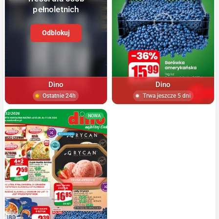
pełnoletnich
Odblokuj
Dino
Dino
Ostatnie 24h
Trwa jeszcze 5 dni
NOWA