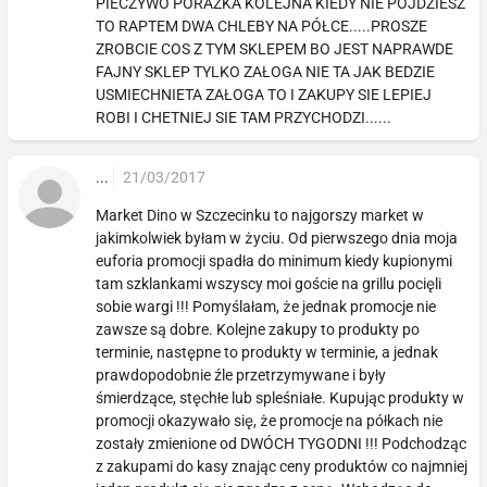
PIECZYWO PORAZKA KOLEJNA KIEDY NIE POJDZIESZ
TO RAPTEM DWA CHLEBY NA PÓŁCE.....PROSZE
ZROBCIE COS Z TYM SKLEPEM BO JEST NAPRAWDE
FAJNY SKLEP TYLKO ZAŁOGA NIE TA JAK BEDZIE
USMIECHNIETA ZAŁOGA TO I ZAKUPY SIE LEPIEJ
ROBI I CHETNIEJ SIE TAM PRZYCHODZI......
...
21/03/2017
Market Dino w Szczecinku to najgorszy market w
jakimkolwiek byłam w życiu. Od pierwszego dnia moja
euforia promocji spadła do minimum kiedy kupionymi
tam szklankami wszyscy moi goście na grillu pocięli
sobie wargi !!! Pomyślałam, że jednak promocje nie
zawsze są dobre. Kolejne zakupy to produkty po
terminie, następne to produkty w terminie, a jednak
prawdopodobnie źle przetrzymywane i były
śmierdzące, stęchłe lub spleśniałe. Kupując produkty w
promocji okazywało się, że promocje na półkach nie
zostały zmienione od DWÓCH TYGODNI !!! Podchodząc
z zakupami do kasy znając ceny produktów co najmniej