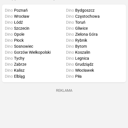
Dino
Poznań
Dino
Bydgoszcz
Dino
Wrocław
Dino
Częstochowa
Dino
Łódź
Dino
Toruń
Dino
Szczecin
Dino
Gliwice
Dino
Opole
Dino
Zielona Góra
Dino
Płock
Dino
Rybnik
Dino
Sosnowiec
Dino
Bytom
Dino
Gorzów Wielkopolski
Dino
Koszalin
Dino
Tychy
Dino
Legnica
Dino
Zabrze
Dino
Grudziądz
Dino
Kalisz
Dino
Włocławek
Dino
Elbląg
Dino
Piła
REKLAMA