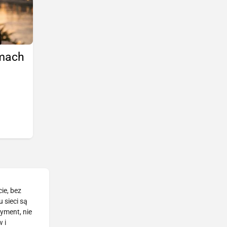
amach
ie, bez
 sieci są
tyment, nie
 i