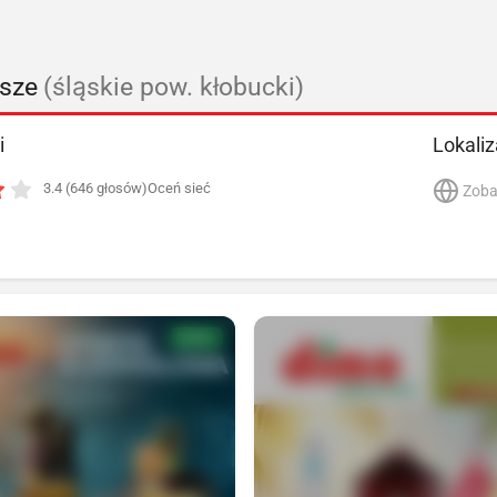
wsze
(śląskie pow. kłobucki)
i
Lokaliz
3.4 (646 głosów)
Oceń sieć
Zoba
NOWA