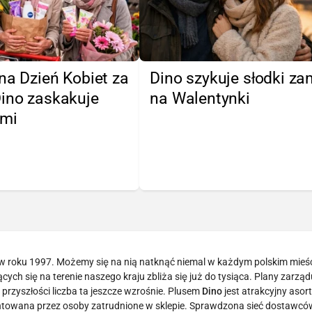
na Dzień Kobiet za
Dino szykuje słodki z
Dino zaskakuje
na Walentynki
ami
 w roku 1997. Możemy się na nią natknąć niemal w każdym polskim mieśc
ych się na terenie naszego kraju zbliża się już do tysiąca. Plany zarządu
przyszłości liczba ta jeszcze wzrośnie. Plusem
Dino
jest atrakcyjny asor
antowana przez osoby zatrudnione w sklepie. Sprawdzona sieć dostawców