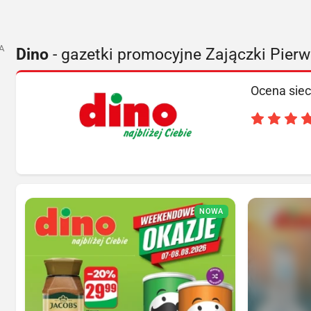
A
Dino
- gazetki promocyjne Zajączki Pier
Ocena siec
NOWA