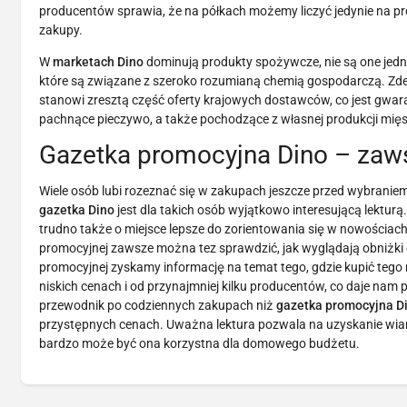
producentów sprawia, że na półkach możemy liczyć jedynie na prod
zakupy.
W
marketach Dino
dominują produkty spożywcze, nie są one jednak
które są związane z szeroko rozumianą chemią gospodarczą. Zd
stanowi zresztą część oferty krajowych dostawców, co jest gwar
pachnące pieczywo, a także pochodzące z własnej produkcji mięso
Gazetka promocyjna Dino – zaws
Wiele osób lubi rozeznać się w zakupach jeszcze przed wybraniem
gazetka Dino
jest dla takich osób wyjątkowo interesującą lektu
trudno także o miejsce lepsze do zorientowania się w nowościac
promocyjnej zawsze można tez sprawdzić, jak wyglądają obniżki 
promocyjnej zyskamy informację na temat tego, gdzie kupić tego
niskich cenach i od przynajmniej kilku producentów, co daje na
przewodnik po codziennych zakupach niż
gazetka promocyjna D
przystępnych cenach. Uważna lektura pozwala na uzyskanie wiarygo
bardzo może być ona korzystna dla domowego budżetu.