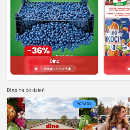
Dino
Trwa jeszcze 4 dni
Dino
na co dzień
PORADY