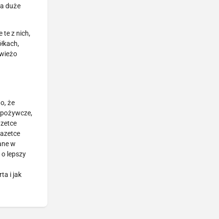
na duże
te z nich,
łkach,
świeżo
o, że
 spożywcze,
azetce
gazetce
ane w
 o lepszy
a i jak