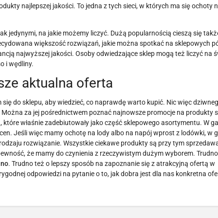
ukty najlepszej jakości. To jedna z tych sieci, w których ma się ochoty 
 jedynymi, na jakie możemy liczyć. Dużą popularnością cieszą się także 
ecydowana większość rozwiązań, jakie można spotkać na sklepowych pó
ancją najwyższej jakości. Osoby odwiedzające sklep mogą też liczyć na 
 i wędliny.
ze aktualna oferta
 się do sklepu, aby wiedzieć, co naprawdę warto kupić. Nic więc dziwneg
rą. Można za jej pośrednictwem poznać najnowsze promocje na produkty
h, które właśnie zadebiutowały jako część sklepowego asortymentu. W g
cen. Jeśli więc mamy ochotę na lody albo na napój wprost z lodówki, w 
 rodzaju rozwiązanie. Wszystkie ciekawe produkty są przy tym sprzedaw
m pewność, że mamy do czynienia z rzeczywistym dużym wyborem. Trudno
ino
. Trudno też o lepszy sposób na zapoznanie się z atrakcyjną ofertą w
dnej odpowiedzi na pytanie o to, jak dobra jest dla nas konkretna ofert