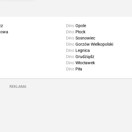
cz
Dino
Opole
howa
Dino
Płock
Dino
Sosnowiec
Dino
Gorzów Wielkopolski
Dino
Legnica
Dino
Grudziądz
Dino
Włocławek
Dino
Piła
REKLAMA