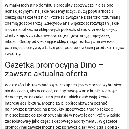
W
marketach Dino
dominują produkty spożywcze, nie są one
jednak jedynymi, na jakie możemy liczyć. Dużą popularnością
cieszą się także te z nich, które są związane z szeroko rozumianą
chemią gospodarczą. Zdecydowana większość rozwiązań, jakie
można spotkać na sklepowych półkach, stanowi zresztą część
oferty krajowych dostawców, co jest gwarancją najwyższej
jakości. Osoby odwiedzające sklep mogą też liczyć na świeżo
pachnące pieczywo, a także pochodzące z własnej produkcji mięso
i wędliny.
Gazetka promocyjna Dino –
zawsze aktualna oferta
Wiele osób lubi rozeznać się w zakupach jeszcze przed wybraniem
się do sklepu, aby wiedzieć, co naprawdę warto kupić. Nic więc
dziwnego, że
gazetka Dino
jest dla takich osób wyjątkowo
interesującą lekturą. Można za jej pośrednictwem poznać
najnowsze promocje na produkty spożywcze, trudno także o
miejsce lepsze do zorientowania się w nowościach, które właśnie
zadebiutowały jako część sklepowego asortymentu. W gazetce
promocyjnej zawsze można tez sprawdzić, jak wyglądają obniżki