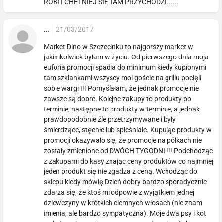
ROBI I CHETNIEJ SIE TAM PRZYCHODZI......
...
21/03/2017
Market Dino w Szczecinku to najgorszy market w
jakimkolwiek byłam w życiu. Od pierwszego dnia moja
euforia promocji spadła do minimum kiedy kupionymi
tam szklankami wszyscy moi goście na grillu pocięli
sobie wargi !!! Pomyślałam, że jednak promocje nie
zawsze są dobre. Kolejne zakupy to produkty po
terminie, następne to produkty w terminie, a jednak
prawdopodobnie źle przetrzymywane i były
śmierdzące, stęchłe lub spleśniałe. Kupując produkty w
promocji okazywało się, że promocje na półkach nie
zostały zmienione od DWÓCH TYGODNI !!! Podchodząc
z zakupami do kasy znając ceny produktów co najmniej
jeden produkt się nie zgadza z ceną. Wchodząc do
sklepu kiedy mówię Dzień dobry bardzo sporadycznie
zdarza się, że ktoś mi odpowie z wyjątkiem jednej
dziewczyny w krótkich ciemnych włosach (nie znam
imienia, ale bardzo sympatyczna). Moje dwa psy i kot