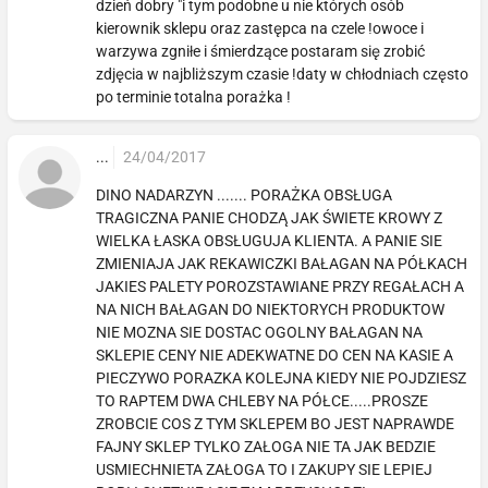
dzień dobry "i tym podobne u nie których osób
kierownik sklepu oraz zastępca na czele !owoce i
warzywa zgniłe i śmierdzące postaram się zrobić
zdjęcia w najbliższym czasie !daty w chłodniach często
po terminie totalna porażka !
...
24/04/2017
DINO NADARZYN ....... PORAŻKA OBSŁUGA
TRAGICZNA PANIE CHODZĄ JAK ŚWIETE KROWY Z
WIELKA ŁASKA OBSŁUGUJA KLIENTA. A PANIE SIE
ZMIENIAJA JAK REKAWICZKI BAŁAGAN NA PÓŁKACH
JAKIES PALETY POROZSTAWIANE PRZY REGAŁACH A
NA NICH BAŁAGAN DO NIEKTORYCH PRODUKTOW
NIE MOZNA SIE DOSTAC OGOLNY BAŁAGAN NA
SKLEPIE CENY NIE ADEKWATNE DO CEN NA KASIE A
PIECZYWO PORAZKA KOLEJNA KIEDY NIE POJDZIESZ
TO RAPTEM DWA CHLEBY NA PÓŁCE.....PROSZE
ZROBCIE COS Z TYM SKLEPEM BO JEST NAPRAWDE
FAJNY SKLEP TYLKO ZAŁOGA NIE TA JAK BEDZIE
USMIECHNIETA ZAŁOGA TO I ZAKUPY SIE LEPIEJ