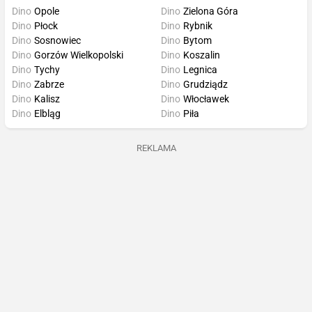
Dino
Opole
Dino
Zielona Góra
Dino
Płock
Dino
Rybnik
Dino
Sosnowiec
Dino
Bytom
Dino
Gorzów Wielkopolski
Dino
Koszalin
Dino
Tychy
Dino
Legnica
Dino
Zabrze
Dino
Grudziądz
Dino
Kalisz
Dino
Włocławek
Dino
Elbląg
Dino
Piła
REKLAMA