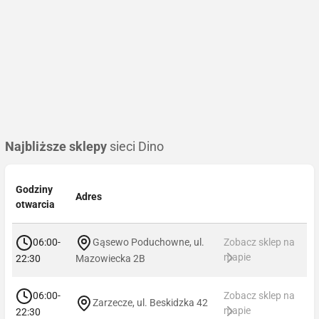
Najbliższe sklepy
sieci Dino
Godziny
Adres
otwarcia
06:00-
Gąsewo Poduchowne, ul.
Zobacz sklep na
mapie
22:30
Mazowiecka 2B
06:00-
Zobacz sklep na
Zarzecze, ul. Beskidzka 42
mapie
22:30