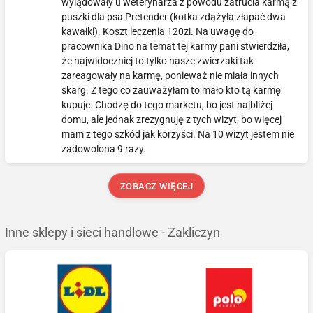
wylądowały u weterynarza z powodu zatrucia karmą z
puszki dla psa Pretender (kotka zdążyła złapać dwa
kawałki). Koszt leczenia 120zł. Na uwagę do
pracownika Dino na temat tej karmy pani stwierdziła,
że najwidoczniej to tylko nasze zwierzaki tak
zareagowały na karmę, ponieważ nie miała innych
skarg. Z tego co zauważyłam to mało kto tą karmę
kupuje. Chodzę do tego marketu, bo jest najbliżej
domu, ale jednak zrezygnuję z tych wizyt, bo więcej
mam z tego szkód jak korzyści. Na 10 wizyt jestem nie
zadowolona 9 razy.
ZOBACZ WIĘCEJ
Inne sklepy i sieci handlowe - Zakliczyn