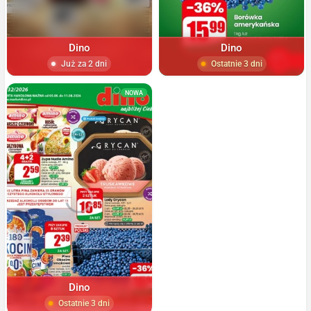
Dino
Dino
Już za 2 dni
Ostatnie 3 dni
NOWA
Dino
Ostatnie 3 dni