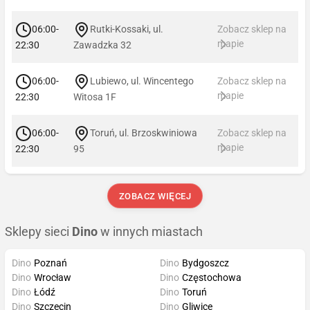
06:00-
Rutki-Kossaki, ul.
Zobacz sklep na
mapie
22:30
Zawadzka 32
06:00-
Lubiewo, ul. Wincentego
Zobacz sklep na
mapie
22:30
Witosa 1F
06:00-
Toruń, ul. Brzoskwiniowa
Zobacz sklep na
mapie
22:30
95
ZOBACZ WIĘCEJ
Sklepy sieci
Dino
w innych miastach
Dino
Poznań
Dino
Bydgoszcz
Dino
Wrocław
Dino
Częstochowa
Dino
Łódź
Dino
Toruń
Dino
Szczecin
Dino
Gliwice