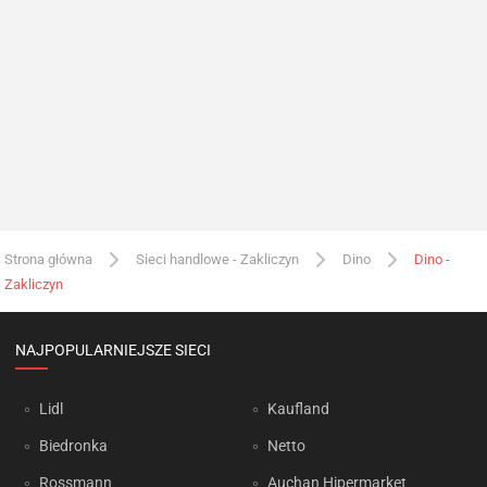
Strona główna
Sieci handlowe - Zakliczyn
Dino
Dino -
Zakliczyn
NAJPOPULARNIEJSZE SIECI
Lidl
Kaufland
Biedronka
Netto
Rossmann
Auchan Hipermarket