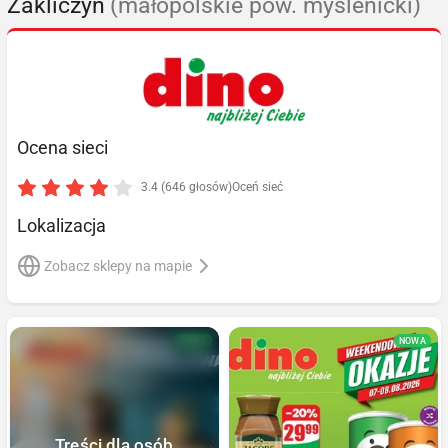
Zakliczyn
(małopolskie pow. myślenicki)
Ocena sieci
3.4 (646 głosów)
Oceń sieć
Lokalizacja
Zobacz sklepy na mapie
NOWA
NOWA
Treści dla osób