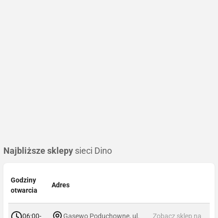
Najbliższe sklepy
sieci Dino
Godziny
Adres
otwarcia
06:00-
Gąsewo Poduchowne, ul.
Zobacz sklep na