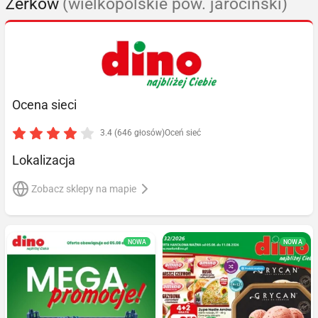
Żerków
(wielkopolskie pow. jarociński)
Ocena sieci
3.4 (646 głosów)
Oceń sieć
Lokalizacja
Zobacz sklepy na mapie
NOWA
NOWA