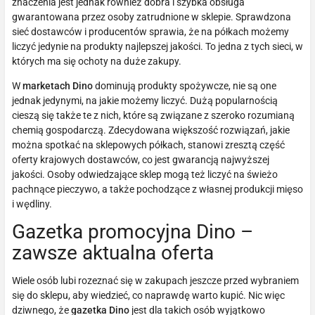
znaczenia jest jednak również dobra i szybka obsługa
gwarantowana przez osoby zatrudnione w sklepie. Sprawdzona
sieć dostawców i producentów sprawia, że na półkach możemy
liczyć jedynie na produkty najlepszej jakości. To jedna z tych sieci, w
których ma się ochoty na duże zakupy.
W
marketach Dino
dominują produkty spożywcze, nie są one
jednak jedynymi, na jakie możemy liczyć. Dużą popularnością
cieszą się także te z nich, które są związane z szeroko rozumianą
chemią gospodarczą. Zdecydowana większość rozwiązań, jakie
można spotkać na sklepowych półkach, stanowi zresztą część
oferty krajowych dostawców, co jest gwarancją najwyższej
jakości. Osoby odwiedzające sklep mogą też liczyć na świeżo
pachnące pieczywo, a także pochodzące z własnej produkcji mięso
i wędliny.
Gazetka promocyjna Dino –
zawsze aktualna oferta
Wiele osób lubi rozeznać się w zakupach jeszcze przed wybraniem
się do sklepu, aby wiedzieć, co naprawdę warto kupić. Nic więc
dziwnego, że
gazetka Dino
jest dla takich osób wyjątkowo