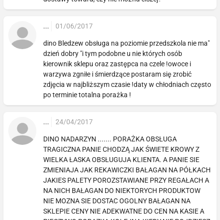
...
01/06/2017
dino Bledzew obsługa na poziomie przedszkola nie ma"
dzień dobry "i tym podobne u nie których osób
kierownik sklepu oraz zastępca na czele !owoce i
warzywa zgniłe i śmierdzące postaram się zrobić
zdjęcia w najbliższym czasie !daty w chłodniach często
po terminie totalna porażka !
...
24/04/2017
DINO NADARZYN ....... PORAŻKA OBSŁUGA
TRAGICZNA PANIE CHODZĄ JAK ŚWIETE KROWY Z
WIELKA ŁASKA OBSŁUGUJA KLIENTA. A PANIE SIE
ZMIENIAJA JAK REKAWICZKI BAŁAGAN NA PÓŁKACH
JAKIES PALETY POROZSTAWIANE PRZY REGAŁACH A
NA NICH BAŁAGAN DO NIEKTORYCH PRODUKTOW
NIE MOZNA SIE DOSTAC OGOLNY BAŁAGAN NA
SKLEPIE CENY NIE ADEKWATNE DO CEN NA KASIE A