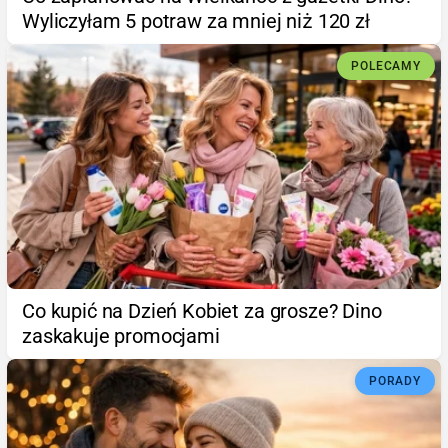
Wyliczyłam 5 potraw za mniej niż 120 zł
POLECAMY
Co kupić na Dzień Kobiet za grosze? Dino
zaskakuje promocjami
PORADY