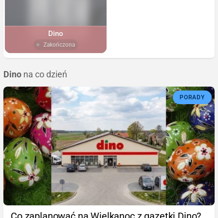
Dino
Zakończona
Dino
na co dzień
PORADY
Co zaplanować na Wielkanoc z gazetki Dino?