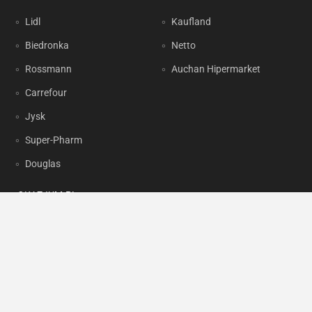
Lidl
Kaufland
Biedronka
Netto
Rossmann
Auchan Hipermarket
Carrefour
Jysk
Super-Pharm
Douglas
OKAZJUM.PL
Kontakt
Reklama
Prywatność
Korzystanie z portalu oznacza akceptację
Regulaminu
oraz
Polityki
prywatności
.
Ustawienia preferencji
.
Copyright by
INTERIA.PL
1999-2026. Wszystkie prawa zastrzeżone.