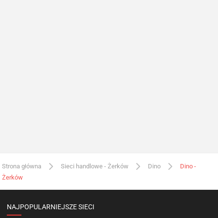
Strona główna
Sieci handlowe - Żerków
Dino
Dino -
Żerków
NAJPOPULARNIEJSZE SIECI