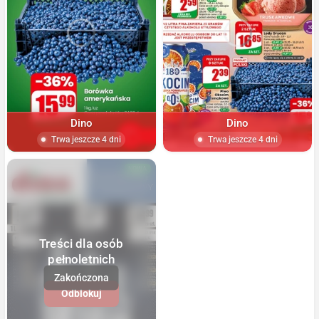
Dino
Dino
Trwa jeszcze 4 dni
Trwa jeszcze 4 dni
NOWA
Treści dla osób
pełnoletnich
Odblokuj