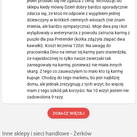
jeden produkt się nie zgadza z ceną. Wchodząc do
sklepu kiedy mówię Dzień dobry bardzo sporadycznie
zdarza się, że ktoś mi odpowie z wyjątkiem jednej
dziewczyny w krótkich ciemnych włosach (nie znam
imienia, ale bardzo sympatyczna). Moje dwa psy i kot
wylądowały u weterynarza z powodu zatrucia karmą z
puszki dla psa Pretender (kotka zdążyła złapać dwa
kawałki). Koszt leczenia 120zł. Na uwagę do
pracownika Dino na temat tej karmy pani stwierdziła,
że najwidoczniej to tylko nasze zwierzaki tak
zareagowały na karmę, ponieważ nie miała innych
skarg. Z tego co zauważyłam to mało kto tą karmę
kupuje. Chodzę do tego marketu, bo jest najbliżej
domu, ale jednak zrezygnuję z tych wizyt, bo więcej
mam z tego szkód jak korzyści. Na 10 wizyt jestem nie
zadowolona 9 razy.
ZOBACZ WIĘCEJ
Inne sklepy i sieci handlowe - Żerków