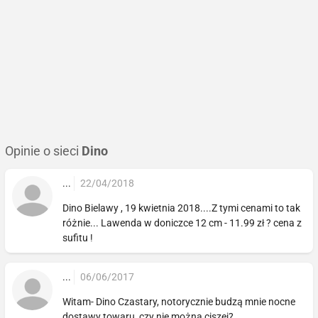
Opinie o sieci
Dino
...
22/04/2018
Dino Bielawy , 19 kwietnia 2018....Z tymi cenami to tak
różnie... Lawenda w doniczce 12 cm - 11.99 zł ? cena z
sufitu !
...
06/06/2017
Witam- Dino Czastary, notorycznie budzą mnie nocne
dostawy towaru, czy nie można ciszej?