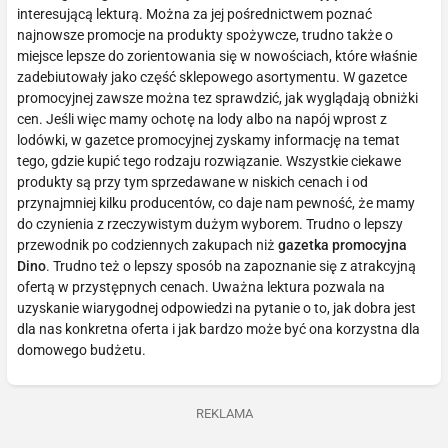
interesującą lekturą. Można za jej pośrednictwem poznać
najnowsze promocje na produkty spożywcze, trudno także o
miejsce lepsze do zorientowania się w nowościach, które właśnie
zadebiutowały jako część sklepowego asortymentu. W gazetce
promocyjnej zawsze można tez sprawdzić, jak wyglądają obniżki
cen. Jeśli więc mamy ochotę na lody albo na napój wprost z
lodówki, w gazetce promocyjnej zyskamy informację na temat
tego, gdzie kupić tego rodzaju rozwiązanie. Wszystkie ciekawe
produkty są przy tym sprzedawane w niskich cenach i od
przynajmniej kilku producentów, co daje nam pewność, że mamy
do czynienia z rzeczywistym dużym wyborem. Trudno o lepszy
przewodnik po codziennych zakupach niż
gazetka promocyjna
Dino
. Trudno też o lepszy sposób na zapoznanie się z atrakcyjną
ofertą w przystępnych cenach. Uważna lektura pozwala na
uzyskanie wiarygodnej odpowiedzi na pytanie o to, jak dobra jest
dla nas konkretna oferta i jak bardzo może być ona korzystna dla
domowego budżetu.
REKLAMA