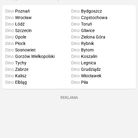
Dino
Poznań
Dino
Bydgoszcz
Dino
Wrocław
Dino
Częstochowa
Dino
Łódź
Dino
Toruń
Dino
Szczecin
Dino
Gliwice
Dino
Opole
Dino
Zielona Góra
Dino
Płock
Dino
Rybnik
Dino
Sosnowiec
Dino
Bytom
Dino
Gorzów Wielkopolski
Dino
Koszalin
Dino
Tychy
Dino
Legnica
Dino
Zabrze
Dino
Grudziądz
Dino
Kalisz
Dino
Włocławek
Dino
Elbląg
Dino
Piła
REKLAMA