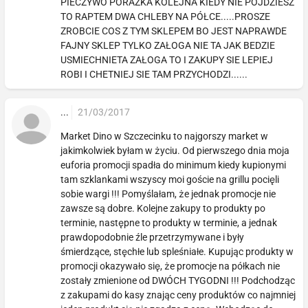
PIECZYWO PORAZKA KOLEJNA KIEDY NIE POJDZIESZ
TO RAPTEM DWA CHLEBY NA PÓŁCE.....PROSZE
ZROBCIE COS Z TYM SKLEPEM BO JEST NAPRAWDE
FAJNY SKLEP TYLKO ZAŁOGA NIE TA JAK BEDZIE
USMIECHNIETA ZAŁOGA TO I ZAKUPY SIE LEPIEJ
ROBI I CHETNIEJ SIE TAM PRZYCHODZI......
...
21/03/2017
Market Dino w Szczecinku to najgorszy market w
jakimkolwiek byłam w życiu. Od pierwszego dnia moja
euforia promocji spadła do minimum kiedy kupionymi
tam szklankami wszyscy moi goście na grillu pocięli
sobie wargi !!! Pomyślałam, że jednak promocje nie
zawsze są dobre. Kolejne zakupy to produkty po
terminie, następne to produkty w terminie, a jednak
prawdopodobnie źle przetrzymywane i były
śmierdzące, stęchłe lub spleśniałe. Kupując produkty w
promocji okazywało się, że promocje na półkach nie
zostały zmienione od DWÓCH TYGODNI !!! Podchodząc
z zakupami do kasy znając ceny produktów co najmniej